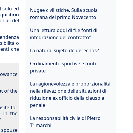
l solo ed
Nugae civilistiche. Sulla scuola
quilibrio
romana del primo Novecento
niali del
Una lettura oggi di “Le fonti di
ipendenza
integrazione del contratto”
ibilità o
menti che
La natura: sujeto de derechos?
Ordinamento sportive e fonti
private
llowance
La ragionevolezza e proporzionalità
t of the
nella rilevazione delle situazioni di
riduzione ex officio della clausola
penale
site for
 in the
La responsabilità civile di Pietro
e.
Trimarchi
 spouse