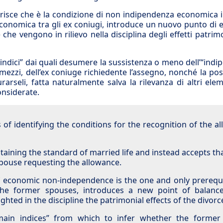
isce che è la condizione di non indipendenza economica i
economica tra gli ex coniugi, introduce un nuovo punto di e
 vengono in rilievo nella disciplina degli effetti patrimo
 indici” dai quali desumere la sussistenza o meno dell’“ind
ezzi, dell’ex coniuge richiedente l’assegno, nonché la poss
arseli, fatta naturalmente salva la rilevanza di altri ele
onsiderate.
of identifying the conditions for the recognition of the a
ining the standard of married life and instead accepts tha
spouse requesting the allowance.
of economic non-independence is the one and only prerequi
the former spouses, introduces a new point of balance
ghted in the discipline the patrimonial effects of the divorc
 “main indices” from which to infer whether the former