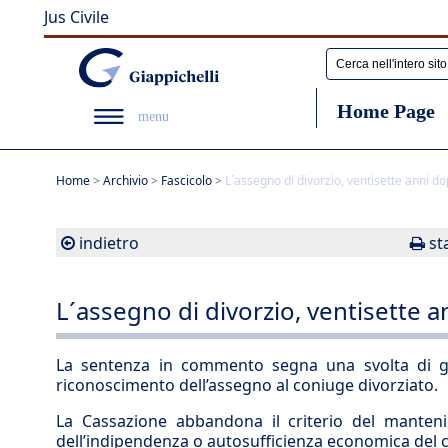
Jus Civile
Home Page
menu
Home
>
Archivio
>
Fascicolo
>
L´assegno di divorzio, ventisette anni d
indietro
st
L´assegno di divorzio, ventisette 
La sentenza in commento segna una svolta di gran
riconoscimento dell’assegno al coniuge divorziato.
La Cassazione abbandona il criterio del manteni
dell’indipendenza o autosufficienza economica del c