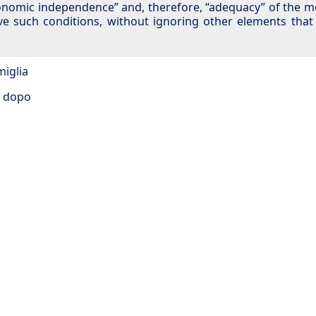
conomic independence” and, therefore, “adequacy” of the m
ieve such conditions, without ignoring other elements tha
miglia
ni dopo