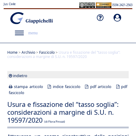
Jus Civile
ISSN 2421-2563
menu
Home
>
Archivio
>
Fascicolo
>
Usura e fissazione del “tasso soglia”:
considerazioni a margine di S.U. n. 19597/2020
indietro
stampa articolo
indice fascicolo
pdf articolo
pdf
fascicolo
Usura e fissazione del “tasso soglia”:
considerazioni a margine di S.U. n.
19597/2020
(di Flora Pirozzi)