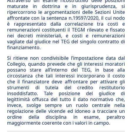
Attraverso un esame ricostruttivo delle posizioni
maturate in dottrina e in giurisprudenza, si
ripercorrono le argomentazioni delle Sezioni Unite
affrontate con la sentenza n.19597/2020, il cui nodo
è rappresentato dalla correlazione tra costi e
remunerazioni costituenti il TEGM rilevato e fissato
nei decreti ministeriali, e costi e remunerazioni
vagliate dal giudice nel TEG del singolo contratto di
finanziamento.
Si ritiene non condivisibile l’impostazione data dal
Collegio, quando prevede che gli interessi moratori
possano stare all’interno del TEG, in base alla
circostanza che tali interessi incorporano il costo
che il finanziatore deve affrontare per attivare gli
strumenti di tutela del credito restitutorio
insoddisfatto. Tale posizione del giudice di
legittimità offusca del tutto il dato normativo che,
invece, svolge sempre un ruolo centrale nella
regolazione delle vicende ed idoneo a tracciare un
ordine della disciplina in esame, peraltro
maggiormente coerente con i valori in campo.