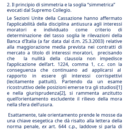
2. Il principio di simmetria e la soglia “simmetrica”
evocati dal Supremo Collegio.
Le Sezioni Unite della Cassazione hanno affermato
l’applicabilità della disciplina antiusura agli interessi
moratori e individuato come criterio di
determinazione del tasso soglia le rilevazioni della
Banca d’Italia (a far data dal d.m. 25.3.2003) relative
alla maggiorazione media prevista nei contratti di
mercato a titolo di interessi moratori, precisando
che la nullità della clausola non impedisce
l’applicazione dell’art. 1224, comma 1, c.c. con la
conseguenza che continuano ad applicarsi al
rapporto in essere gli interessi corrispettivi
(lecitamente pattuiti). Partendo da un esame
ricostruttivo delle posizioni emerse tra gli studiosi
[1]
e nella giurisprudenza
[2]
, si rammenta anzitutto
quell’orientamento escludente il rilievo della mora
nella sfera dell’usura.
Esattamente, tale orientamento prende le mosse da
una chiave esegetica che dà risalto alla lettera della
norma penale,
ex
art. 644 c.p., laddove si parla di