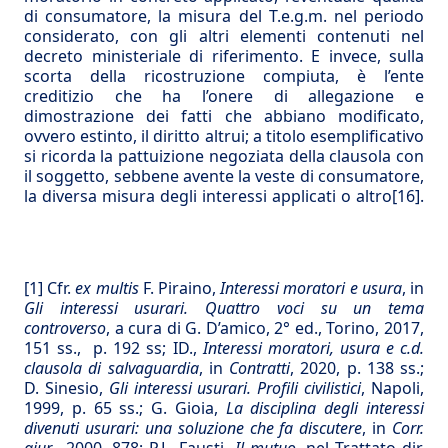
di consumatore, la misura del T.e.g.m. nel periodo
considerato, con gli altri elementi contenuti nel
decreto ministeriale di riferimento. E invece, sulla
scorta della ricostruzione compiuta, è l’ente
creditizio che ha l’onere di allegazione e
dimostrazione dei fatti che abbiano modificato,
ovvero estinto, il diritto altrui; a titolo esemplificativo
si ricorda la pattuizione negoziata della clausola con
il soggetto, sebbene avente la veste di consumatore,
la diversa misura degli interessi applicati o altro
[16]
.
[1]
Cfr.
ex multis
F. Piraino,
Interessi moratori e usura
, in
Gli interessi usurari. Quattro voci su un tema
controverso
, a cura di G. D’amico, 2° ed., Torino, 2017,
151 ss., p. 192 ss; ID.,
Interessi moratori, usura e c.d.
clausola di salvaguardia
, in
Contratti
, 2020, p. 138 ss.;
D. Sinesio,
Gli interessi usurari. Profili civilistici
, Napoli,
1999, p. 65 ss.; G. Gioia,
La disciplina degli interessi
divenuti usurari: una soluzione che fa discutere
, in
Corr.