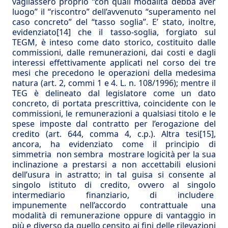
vagliassero proprio “con quali modalità debba aver
luogo” il “riscontro” dell’avvenuto “superamento nel
caso concreto” del “tasso soglia”. E’ stato, inoltre,
evidenziato
[14]
che il tasso-soglia, forgiato sul
TEGM, è inteso come dato storico, costituito dalle
commissioni, dalle remunerazioni, dai costi e dagli
interessi effettivamente applicati nel corso dei tre
mesi che precedono le operazioni della medesima
natura (art. 2, commi 1 e 4. L. n. 108/1996); mentre il
TEG è delineato dal legislatore come un dato
concreto, di portata prescrittiva, coincidente con le
commissioni, le remunerazioni a qualsiasi titolo e le
spese imposte dal contratto per l’erogazione del
credito (art. 644, comma 4, c.p.). Altra tesi
[15]
,
ancora, ha evidenziato come il principio di
simmetria non sembra mostrare logicità per la sua
inclinazione a prestarsi a non accettabili elusioni
dell’usura in astratto; in tal guisa si consente al
singolo istituto di credito, ovvero al singolo
intermediario finanziario, di includere
impunemente nell’accordo contrattuale una
modalità di remunerazione oppure di vantaggio in
più e diverso da quello censito ai fini delle rilevazioni