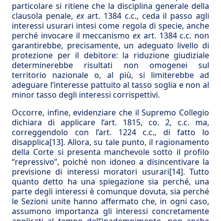
particolare si ritiene che la disciplina generale della
clausola penale,
ex
art. 1384 c.c., ceda il passo agli
interessi usurari intesi come regola di specie, anche
perché invocare il meccanismo
ex
art. 1384 c.c. non
garantirebbe, precisamente, un adeguato livello di
protezione per il debitore: la riduzione giudiziale
determinerebbe risultati non omogenei sul
territorio nazionale o, al più, si limiterebbe ad
adeguare l’interesse pattuito al tasso soglia e non al
minor tasso degli interessi corrispettivi.
Occorre, infine, evidenziare che il Supremo Collegio
dichiara di applicare l’art. 1815, co. 2, c.c. ma,
correggendolo con l’art. 1224 c.c., di fatto lo
disapplica
[13]
. Allora, su tale punto, il ragionamento
della Corte si presenta manchevole sotto il profilo
“repressivo”, poiché non idoneo a disincentivare la
previsione di interessi moratori usurari
[14]
. Tutto
quanto detto ha una spiegazione sia perché, una
parte degli interessi è comunque dovuta, sia perché
le Sezioni unite hanno affermato che, in ogni caso,
assumono importanza gli interessi concretamente