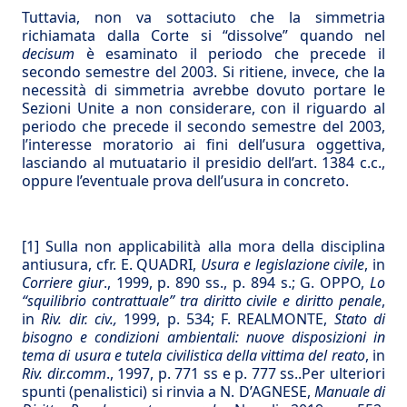
Tuttavia, non va sottaciuto che la simmetria
richiamata dalla Corte si “dissolve” quando nel
decisum
è esaminato il periodo che precede il
secondo semestre del 2003. Si ritiene, invece, che la
necessità di simmetria avrebbe dovuto portare le
Sezioni Unite a non considerare, con il riguardo al
periodo che precede il secondo semestre del 2003,
l’interesse moratorio ai fini dell’usura oggettiva,
lasciando al mutuatario il presidio dell’art. 1384 c.c.,
oppure l’eventuale prova dell’usura in concreto.
[1]
Sulla non applicabilità alla mora della disciplina
antiusura, cfr. E. QUADRI,
Usura e legislazione civile
, in
Corriere giur
., 1999, p. 890 ss., p. 894 s.; G. OPPO,
Lo
“squilibrio contrattuale” tra diritto civile e diritto penale
,
in
Riv. dir. civ.,
1999, p. 534; F. REALMONTE,
Stato di
bisogno e condizioni ambientali: nuove disposizioni in
tema di usura e tutela civilistica della vittima del reato
, in
Riv. dir.comm
., 1997, p. 771 ss e p. 777 ss..Per ulteriori
spunti (penalistici) si rinvia a N. D’AGNESE,
Manuale di