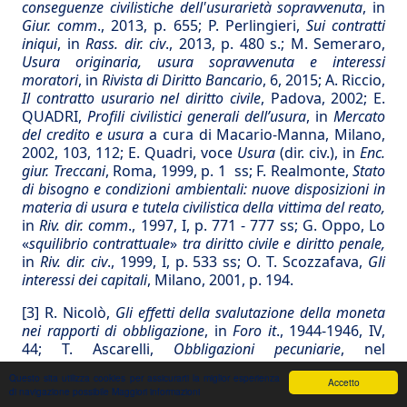
conseguenze civilistiche dell'usurarietà sopravvenuta
, in
Giur. comm
., 2013, p. 655; P. Perlingieri,
Sui contratti
iniqui
, in
Rass. dir. civ
., 2013, p. 480 s.; M. Semeraro,
Usura originaria, usura sopravvenuta e interessi
moratori
, in
Rivista di Diritto Bancario
, 6, 2015; A. Riccio,
Il contratto usurario nel diritto civile
, Padova, 2002; E.
QUADRI,
Profili civilistici generali dell’usura
, in
Mercato
del credito e usura
a cura di Macario-Manna, Milano,
2002, 103, 112; E. Quadri, voce
Usura
(dir. civ.), in
Enc.
giur. Treccani
, Roma, 1999, p. 1 ss; F. Realmonte,
Stato
di bisogno e condizioni ambientali: nuove disposizioni in
materia di usura e tutela civilistica della vittima del reato,
in
Riv. dir. comm
., 1997, I, p. 771 - 777 ss; G. Oppo, Lo
«
squilibrio contrattuale
»
tra diritto civile e diritto penale,
in
Riv. dir. civ
., 1999, I, p. 533 ss; O. T. Scozzafava,
Gli
interessi dei capitali
, Milano, 2001, p. 194.
[3]
R. Nicolò,
Gli effetti della svalutazione della moneta
nei rapporti di obbligazione
, in
Foro it
., 1944-1946, IV,
44; T. Ascarelli,
Obbligazioni pecuniarie
, nel
Commentario Scialoja-Branca, in
Foro it.,
Bologna,
Questo sita utilizza cookies per assicurarti la miglior esperienza
Accetto
1959,
sub
artt. 1277-1284, p. 564.
di navigazione possibile
Maggiori informazioni