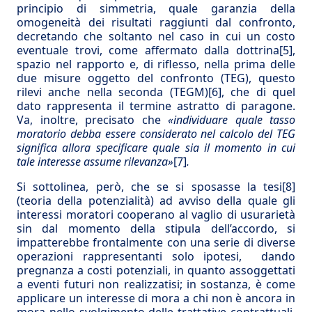
principio di simmetria, quale garanzia della
omogeneità dei risultati raggiunti dal confronto,
decretando che soltanto nel caso in cui un costo
eventuale trovi, come affermato dalla dottrina
[5]
,
spazio nel rapporto e, di riflesso, nella prima delle
due misure oggetto del confronto (TEG), questo
rilevi anche nella seconda (TEGM)
[6]
, che di quel
dato rappresenta il termine astratto di paragone.
Va, inoltre, precisato che
«individuare quale tasso
moratorio debba essere considerato nel calcolo del TEG
significa allora specificare quale sia il momento in cui
tale interesse assume rilevanza»
[7]
.
Si sottolinea, però, che se si sposasse la tesi
[8]
(teoria della potenzialità) ad avviso della quale gli
interessi moratori cooperano al vaglio di usurarietà
sin dal momento della stipula dell’accordo, si
impatterebbe frontalmente con una serie di diverse
operazioni rappresentanti solo ipotesi, dando
pregnanza a costi potenziali, in quanto assoggettati
a eventi futuri non realizzatisi; in sostanza, è come
applicare un interesse di mora a chi non è ancora in