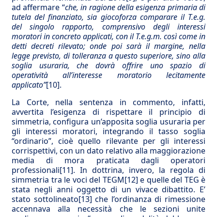
ad affermare “
che, in ragione della esigenza primaria di
tutela del finanziato, sia giocoforza comparare il T.e.g.
del singolo rapporto, comprensivo degli interessi
moratori in concreto applicati, con il T.e.g.m. così come in
detti decreti rilevato; onde poi sarà il margine, nella
legge previsto, di tolleranza a questo superiore, sino alla
soglia usuraria, che dovrà offrire uno spazio di
operatività all’interesse moratorio lecitamente
applicato”
[10]
.
La Corte, nella sentenza in commento, infatti,
avvertita l’esigenza di rispettare il principio di
simmetria, configura un’apposita soglia usuraria per
gli interessi moratori, integrando il tasso soglia
“ordinario”, cioè quello rilevante per gli interessi
corrispettivi, con un dato relativo alla maggiorazione
media di mora praticata dagli operatori
professionali
[11]
. In dottrina, invero, la regola di
simmetria tra le voci del TEGM
[12]
e quelle del TEG è
stata negli anni oggetto di un vivace dibattito. E’
stato sottolineato
[13]
che l’ordinanza di rimessione
accennava alla necessità che le sezioni unite