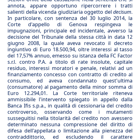
annota, appare opportuno ripercorrere i tratti
salienti della vicenda giudiziaria oggetto del
decisum
.
In particolare, con sentenza del 30 luglio 2014, la
Corte d'appello di Genova respingeva le
impugnazioni, principale ed incidentale, avverso la
decisione del Tribunale della stessa città in data 12
giugno 2008, la quale aveva revocato il decreto
ingiuntivo di Euro 18.500,94, oltre interessi al tasso
del 17,57% annuo, emesso su istanza della FC Factor
s.r.l. contro P.A. a titolo di rate insolute, capitale
residuo, interessi moratori e penale, relativi ad un
finanziamento concesso con contratto di credito al
consumo, ed aveva condannato quest'ultima
(consumatore) al pagamento della minor somma di
Euro 12.294,01. La Corte territoriale riteneva
ammissibile l'intervento spiegato in appello dalla
Banca Ifis s.p.a., in qualità di cessionaria del credito
controverso, osservando come i mutamenti
susseguitisi nella titolarità del credito non avessero
determinato nessuna compressione del diritto di
difesa dell'appellata o limitazione alla pienezza del
contraddittorio, ed escludendo il carattere