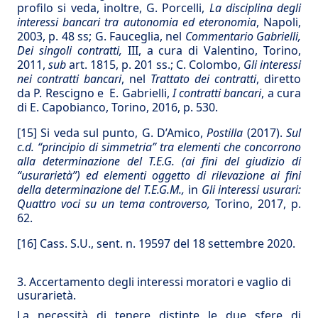
profilo si veda, inoltre, G. Porcelli,
La disciplina degli
interessi bancari tra autonomia ed eteronomia
, Napoli,
2003, p. 48 ss; G. Fauceglia, nel
Commentario Gabrielli,
Dei singoli contratti,
III, a cura di Valentino, Torino,
2011,
sub
art. 1815, p. 201 ss.; C. Colombo,
Gli interessi
nei contratti bancari
, nel
Trattato dei contratti
, diretto
da P. Rescigno e E. Gabrielli,
I contratti bancari
, a cura
di E. Capobianco, Torino, 2016, p. 530.
[15]
Si veda sul punto, G. D’Amico,
Postilla
(2017).
Sul
c.d. “principio di simmetria” tra elementi che concorrono
alla determinazione del T.E.G. (ai fini del giudizio di
“usurarietà”) ed elementi oggetto di rilevazione ai fini
della determinazione del T.E.G.M.,
in
Gli interessi usurari:
Quattro voci su un tema controverso,
Torino, 2017, p.
62.
[16]
Cass. S.U., sent. n. 19597 del 18 settembre 2020.
3. Accertamento degli interessi moratori e vaglio di
usurarietà.
La necessità di tenere distinte le due sfere di