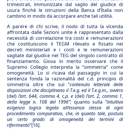
trimestrali, immunizzate dal vaglio del giudice di
usura finché le istruzioni della Banca d’Italia non
cambino in modo da accorpare anche tali utilità.
A parere di chi scrive, il nodo di tutta la vicenda
affrontata dalle Sezioni unite è rappresentato dalla
necessità di correlazione tra costi e remunerazioni
che costituiscono il TEGM rilevato e fissato nei
decreti ministeriali e i costi e le remunerazioni
vagliate dal giudice nel TEG del singolo contratto di
finanziamento. Giova in merito osservare che il
Supremo Collegio interpreta la “simmetria” come
omogeneità. Lo si ricava dal passaggio in cui la
sentenza fonda la razionalità del c.d. principio di
simmetria oltre che sul “
contenuto letterale delle
disposizioni che disciplinano il T.e.g. ed il T.e.g.m., ovvero
(del)
l’art. 644, comma 4, c.p. e
(del)
l’art. 2, comma 1,
della legge n. 108 del 1996”;
quanto sulla
“intuitiva
esigenza logica legata all’essenza stessa di ogni
procedimento comparativo, che, in quanto tale, postula
un certo grado di omogeneità dei termini di
riferimento
”
[16]
.