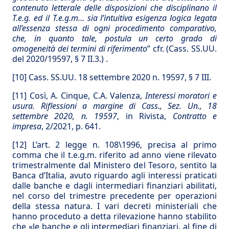
contenuto letterale delle disposizioni che disciplinano il
T.e.g. ed il T.e.g.m… sia l’intuitiva esigenza logica legata
all’essenza stessa di ogni procedimento comparativo,
che, in quanto tale, postula un certo grado di
omogeneità dei termini di riferimento
” cfr. (Cass. SS.UU.
del 2020/19597, § 7 II.3.) .
[10]
Cass. SS.UU. 18 settembre 2020 n. 19597, § 7 III.
[11]
Così, A. Cinque, C.A. Valenza,
Interessi moratori e
usura. Riflessioni a margine di Cass., Sez. Un., 18
settembre 2020, n. 19597
, in Rivista,
Contratto e
impresa
, 2/2021, p. 641.
[12]
L’art. 2 legge n. 108\1996, precisa al primo
comma che il t.e.g.m. riferito ad anno viene rilevato
trimestralmente dal Ministero del Tesoro, sentito la
Banca d’Italia, avuto riguardo agli interessi praticati
dalle banche e dagli intermediari finanziari abilitati,
nel corso del trimestre precedente per operazioni
della stessa natura. I vari decreti ministeriali che
hanno proceduto a detta rilevazione hanno stabilito
che «le banche e gli intermediari finanziari, al fine di