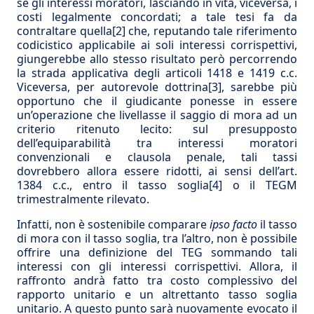
sé gli interessi moratori, lasciando in vita, viceversa, i
costi legalmente concordati; a tale tesi fa da
contraltare quella
[2]
che, reputando tale riferimento
codicistico applicabile ai soli interessi corrispettivi,
giungerebbe allo stesso risultato però percorrendo
la strada applicativa degli articoli 1418 e 1419 c.c.
Viceversa, per autorevole dottrina
[3]
, sarebbe più
opportuno che il giudicante ponesse in essere
un’operazione che livellasse il saggio di mora ad un
criterio ritenuto lecito: sul presupposto
dell’equiparabilità tra interessi moratori
convenzionali e clausola penale, tali tassi
dovrebbero allora essere ridotti, ai sensi dell’art.
1384 c.c., entro il tasso soglia
[4]
o il TEGM
trimestralmente rilevato.
Infatti, non è sostenibile comparare
ipso facto
il tasso
di mora con il tasso soglia, tra l’altro, non è possibile
offrire una definizione del TEG sommando tali
interessi con gli interessi corrispettivi. Allora, il
raffronto andrà fatto tra costo complessivo del
rapporto unitario e un altrettanto tasso soglia
unitario. A questo punto sarà nuovamente evocato il