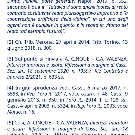
Diritto Penale, parte generale
, Napoli, 2019, p. 552,
secondo il quale: “
Tuttavia vi sono anche ipotesi
di
reato
contratto costituente reato plurisoggettivo improprio o “a
cooperazione artificiosa della vittima”, in cui uno degli
agenti non è punibile in quanto è in realtà la vittima del
reato (ad esempio l’usura)”
.
[2]
Cfr. Trib. Verona, 27 aprile 2014; Trib. Torino, 13
giugno 2018, n. 300.
[3]
Sul punto si rinvia a A. CINQUE – C.A. VALENZA,
Interessi moratori e usura. Riflessioni a margine di Cass.,
Sez. un., 18 settembre 2020, n. 19597
,
Riv. Contratto e
impresa
2/2021, p. 633 ss.
[4]
In giurisprudenza vedi, Cass., 6 marzo 2017, n.
5598, in
Rep. Foro it
., 2017, voce
Usura
, n. 48; Cass., 9
gennaio 2013, n. 350, in
Foro it.,
2014, I, c. 128 ss.;
Cass. 4 aprile 2003, n. 5324, in
Rep. Foro it.,
2003, voce
Mutuo
, n. 16.
[5]
Così, A. CINQUE – C.A. VALENZA,
Interessi moratori
e usura. Riflessioni a margine di Cass., Sez. un., 18
settembre 2020, n. 19597
,
Riv. Contratto e impresa