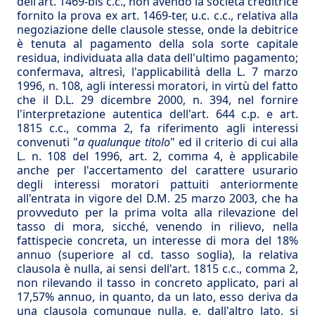
dell'art. 1469-bis c.c., non avendo la società creditrice
fornito la prova ex art. 1469-ter, u.c. c.c., relativa alla
negoziazione delle clausole stesse, onde la debitrice
è tenuta al pagamento della sola sorte capitale
residua, individuata alla data dell'ultimo pagamento;
confermava, altresì, l'applicabilità della L. 7 marzo
1996, n. 108, agli interessi moratori, in virtù del fatto
che il D.L. 29 dicembre 2000, n. 394, nel fornire
l'interpretazione autentica dell'art. 644 c.p. e art.
1815 c.c., comma 2, fa riferimento agli interessi
convenuti "
a qualunque titolo
" ed il criterio di cui alla
L. n. 108 del 1996, art. 2, comma 4, è applicabile
anche per l'accertamento del carattere usurario
degli interessi moratori pattuiti anteriormente
all'entrata in vigore del D.M. 25 marzo 2003, che ha
provveduto per la prima volta alla rilevazione del
tasso di mora, sicché, venendo in rilievo, nella
fattispecie concreta, un interesse di mora del 18%
annuo (superiore al cd. tasso soglia), la relativa
clausola è nulla, ai sensi dell'art. 1815 c.c., comma 2,
non rilevando il tasso in concreto applicato, pari al
17,57% annuo, in quanto, da un lato, esso deriva da
una clausola comunque nulla, e, dall'altro lato, si