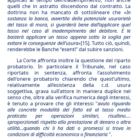
applicati al tempo dell’inadempimento, non anche
quelli che in astratto discendono dal contratto. La
dottrina non ha mancato di sottolineare che
«In
sostanza la banca, avvertita della potenziale usurarietà
del tasso di mora, si guarderà bene dall’applicare quel
tasso nel caso di inadempimento del debitore. E le
basterà applicare un tasso appena sotto la soglia per
evitare le conseguenze dell’usura»
[15]
. Tutto ciò, quindi,
renderebbe le Banche “esenti” dal subire sanzioni.
La Corte affronta inoltre la questione del riparto
probatorio. In particolare il Tribunale, nel caso
riportato in sentenza, affronta l'assolvimento
dell'onere probatorio chiarendo che quest’ultimo,
relativamente all’esistenza della c.d. usura
soggettiva, grava sull'attore in maniera duplice nel
senso che, oltre alla verifica numerica degli interessi,
è tenuto a provare che gli interessi "
avuto riguardo
alle concrete modalità del fatto ed al tasso medio
praticato per operazioni similari, risultino….
sproporzionati rispetto alla prestazione di denaro o altra
utilità…quando chi li ha dati o promessi si trova in
condizioni di difficoltà economica o finanziaria
".