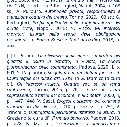
giur
., 2000, 878; P.L. Fausti,
Il mutuo,
nel Trattato dir.
civ. CNN, diretto da P. Perlingieri, Napoli, 2004, p. 168
ss.; A. Purpura,
Autonomia privata, responsabilità e
attuazione coattiva del credito
, Torino, 2020, 103 ss.; G.
Perlingieri,
Profili applicativi della ragionevolezza nel
diritto civile
, Napoli, 2015; N. Rizzo,
Gli interessi
moratori usurari nella teoria delle obbligazioni
pecuniarie
, in
Banca Borsa e Titoli di credito
, 2018, p.
363.
[2]
F. Piraino,
La rilevanza degli interessi moratori nel
giudizio di usura in astratto
, in Rivista
, La nuova
giurisprudenza civile commentata
, Padova, 2020, I, p.
601; S. Pagliantini,
Spigolature di un idolum fori: la c.d.
usura legale del nuovo art. 1284
, in G. D’amico (a cura
di),
Gli interessi usurari. Quattro voci su un tema
controverso
, Torino, 2016, p. 76; F. Gazzoni,
Usura
sopravvenuta e tutela del debitore
, in
Riv. notar
., 2000, II,
p. 1447-1448; V. Sassi,
Esegesi e sistema del contratto
usurario
, in
Riv. dir. civ
., 2010, p. 247 ss., p. 251; V.
Trinchillo,
Obbligazioni pecuniarie, interessi ed usura
, in
Graziano (a cura di),
Il mutuo bancario
, Padova, 2013,
p. 228; N. Mancini,
Osservazioni su anatocismo e