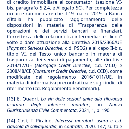
di credito immobiliare ai consumatori (sezione VI-
bis, paragrafo 5.2.4, e Allegato 5C). Per completezza
occorre rammentare che il 19 marzo 2019 la Banca
d’Italia ha pubblicato l’aggiornamento delle
disposizioni in materia di “Trasparenza delle
operazioni e dei servizi bancari e finanziari.
Correttezza delle relazioni tra intermediari e clienti”
volto a dare attuazione alla direttiva 2015/2366/UE
(
Payment Services Directive
, c.d. PSD2) e al capo II-bis,
titolo VI, del Testo unico bancario in materia di
trasparenza dei servizi di pagamento; alle direttive
2014/17/UE (
Mortgage Credit Directive,
c.d. MCD) e
2008/48/CE (
Consumer Credit Directive
, c.d. CCD), come
modificate dal regolamento 2016/1011/UE, in
materia di informativa precontrattuale sugli indici di
riferimento (cd. Regolamento Benchmark).
[13]
E. Quadri,
La via delle sezioni unite alla rilevanza
usuraria degli interessi moratori,
in
N
uova
Giurisprudenza Civile Commentata
, 2021, 1, p. 190.
[14]
Così, F. Piraino,
Interessi moratori, usura e c.d.
clausola di salvaguardia
, in
Contratti
, 2020, 147; su tale