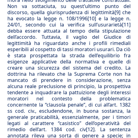
mora nello svolgimento delle trattative contrattuali.
Non va sottaciuta, su quest’ultimo punto del
discorso, quella giurisprudenza di legittimità
[9]
che
ha evocato la legge n. 108/1996
[10]
e la legge n.
24/01, secondo cui la verifica sull’usurarietà
[11]
debba essere attuata al tempo della stipulazione
dell’accordo. Tuttavia, il vaglio del Giudice di
legittimità ha riguardato anche i profili rimediali
esperibili al cospetto di tassi moratori usurari. Da ciò
è stata prospettata la strada dell’equilibrio fra
esigenze applicative della normativa e quelle di
creare una sicurezza del sistema del credito. La
dottrina ha rilevato che la Suprema Corte non ha
mancato di prendere in considerazione, senza
alcuna reale preclusione di principio, la prospettiva
tendente a inquadrare la pattuizione degli interessi
moratori nel contesto della problematica
concernente la “clausola penale”, di cui all’art. 1382
ss cod. civ., escludendone, in buona sostanza, la
generale praticabilità, essenzialmente, per i timori
legati al carattere “casistico” dell’operatività del
rimedio dell’art. 1384 cod. civ
[12]
. La sentenza
annotata rileva una sorta di genere a specie; in