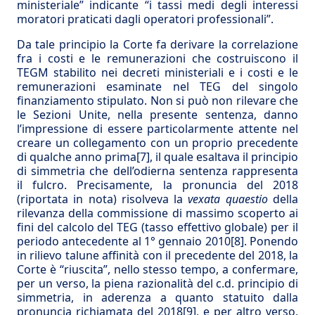
ministeriale” indicante “i tassi medi degli interessi
moratori praticati dagli operatori professionali”.
Da tale principio la Corte fa derivare la correlazione
fra i costi e le remunerazioni che costruiscono il
TEGM stabilito nei decreti ministeriali e i costi e le
remunerazioni esaminate nel TEG del singolo
finanziamento stipulato. Non si può non rilevare che
le Sezioni Unite, nella presente sentenza, danno
l’impressione di essere particolarmente attente nel
creare un collegamento con un proprio precedente
di qualche anno prima
[7]
, il quale esaltava il principio
di simmetria che dell’odierna sentenza rappresenta
il fulcro. Precisamente, la pronuncia del 2018
(riportata in nota) risolveva la
vexata quaestio
della
rilevanza della commissione di massimo scoperto ai
fini del calcolo del TEG (tasso effettivo globale) per il
periodo antecedente al 1° gennaio 2010
[8]
. Ponendo
in rilievo talune affinità con il precedente del 2018, la
Corte è “riuscita”, nello stesso tempo, a confermare,
per un verso, la piena razionalità del c.d. principio di
simmetria, in aderenza a quanto statuito dalla
pronuncia richiamata del 2018
[9]
, e per altro verso,