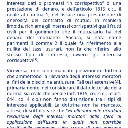
interessi dati o promessi “in corrispettivo” di una
prestazione di denaro, e dell’articolo 1815 c.c., il
quale al comma 1, nel fissare una presunzione di
onerosità del contratto di mutuo, in maniera
limpida, richiama gli interessi corrispettivi quali frutti
civili per il godimento che il mutuatario ha del
denaro del mutuante. Ancora, si nota come
parimenti il comma 2 il quale fa riferimento alla
nullità dei tassi usurari, non fa che riferirsi allo
stesso tipo di interessi, ovvero gli interessi
[3]
corrispettivi
.
Viceversa, non sono mancate posizioni in dottrina
che ammettono la rilevanza degli interessi moratori
ai fini della disciplina antiusura. Tali tesi estensive
[4]
,
primariamente, nel considerare il dato letterale della
norma, sia civile che penale (art. 1815, co. 2, c.c. e art.
644, co. 4 c.p.) non fanno distinzione tra i tipi di
interesse applicabili. La dottrina non ha mancato,
altresì, di sottolineare che “
va ulteriormente ricordata
l’esclusione degli interessi moratori dalla sfera di
applicazione dell’usura la quale non parrebbe
giustificabile nemmeno sulla scorta di una presunta