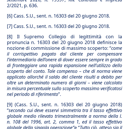
2/2021, p. 636.
[6]
Cass. S.U., sent. n. 16303 del 20 giugno 2018.
[7]
Cass. S.U., sent. n. 16303 del 20 giugno 2018.
[8]
Il Supremo Collegio di legittimità con la
pronuncia n. 16303 del 20 giugno 2018 definisce la
nozione di commissione di massimo scoperto: “
come
il corrispettivo pagato dal cliente per compensare
l’intermediario dell’onere di dover essere sempre in grado
di fronteggiare una rapida espansione nell’utilizzo dello
scoperto del conto. Tale compenso – che di norma viene
applicato allorché il saldo del cliente risulti a debito per
oltre un determinato numero di giorni – viene calcolato
in misura percentuale sullo scoperto massimo verificatosi
nel periodo di riferimento
”.
[9]
(Cass. S.U., sent. n. 16303 del 20 giugno 2018)
“
secondo cui deve esservi simmetria tra il tasso effettivo
globale medio rilevato trimestralmente a norma della l.
n. 108 del 1996, art. 2, comma 1, ed il tasso effettivo
globale della singola operazione”
e “
Tutto ciò, atteso sia il