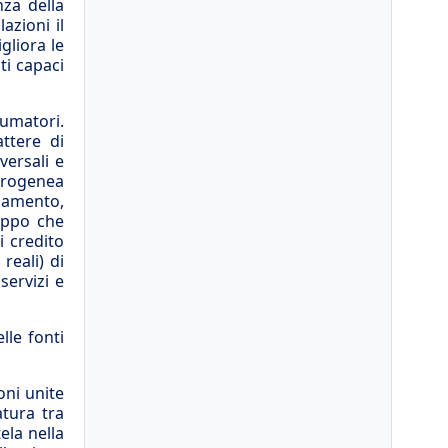
nza della
azioni il
gliora le
ti capaci
sumatori.
ttere di
versali e
terogenea
ldamento,
ruppo che
i credito
reali) di
servizi e
lle fonti
oni unite
atura tra
ela nella