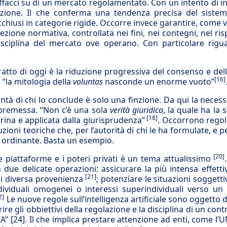
affacci su di un mercato regolamentato. Con un intento di i
azione. Il che conferma una tendenza precisa del sistema
cchiusi in categorie rigide. Occorre invece garantire, come
ezione normativa, controllata nei fini, nei contegni, nel ris
 disciplina del mercato ove operano. Con particolare rigu
tratto di oggi è la riduzione progressiva del consenso e del
[16]
 “la mitologia della
voluntas
nasconde un enorme vuoto”
ontà di chi lo conclude è solo una finzione. Da qui la neces
a premessa. “Non c’è una sola
verità giuridica
, la quale ha la 
[18]
trina e applicata dalla giurisprudenza”
. Occorrono regol
ni teoriche che, per l’autorità di chi le ha formulate, e pe
 ordinante. Basta un esempio.
[20]
e piattaforme e i poteri privati è un tema attualissimo
due delicate operazioni: assicurare la più intensa effettiv
[21]
di diversa provenienza
; potenziare le situazioni soggett
individuali omogenei o interessi superindividuali verso u
2]
Le nuove regole sull’intelligenza artificiale sono oggetto 
ire gli obbiettivi della regolazione e la disciplina di un cont
IA”
[24]
. Il che implica prestare attenzione ad enti, come l’