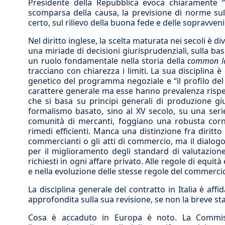
Presidente della Repubblica evoca chiaramente “
scomparsa della causa, la previsione di norme sul
certo, sul rilievo della buona fede e delle sopravven
Nel diritto inglese, la scelta maturata nei secoli è div
una miriade di decisioni giurisprudenziali, sulla ba
un ruolo fondamentale nella storia della
common l
tracciano con chiarezza i limiti. La sua disciplina 
genetico del programma negoziale e “il profilo del
carattere generale ma esse hanno prevalenza rispetto
che si basa su principi generali di produzione giu
formalismo basato, sino al XV secolo, su una serie d
comunità di mercanti, foggiano una robusta cornic
rimedi efficienti. Manca una distinzione fra diritto
commercianti o gli atti di commercio, ma il dialogo
per il miglioramento degli standard di valutazione 
richiesti in ogni affare privato. Alle regole di equi
e nella evoluzione delle stesse regole del commercio,
La disciplina generale del contratto in Italia è aff
approfondita sulla sua revisione, se non la breve s
Cosa è accaduto in Europa è noto. La Commiss