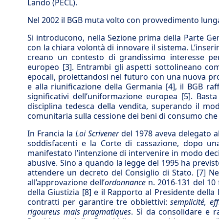
Lando (PECL).
Nel 2002 il BGB muta volto con provvedimento lung
Si introducono, nella Sezione prima della Parte Gen
con la chiara volontà di innovare il sistema. L’inse
creano un contesto di grandissimo interesse per 
europeo
[3]
. Entrambi gli aspetti sottolineano co
epocali, proiettandosi nel futuro con una nuova pr
e alla riunificazione della Germania
[4]
, il BGB ra
significativi dell’uniformazione europea
[5]
. Basta
disciplina tedesca della vendita, superando il mo
comunitaria sulla cessione dei beni di consumo che d
In Francia la
Loi Scrivener
del 1978 aveva delegato al 
soddisfacenti e la Corte di cassazione, dopo una 
manifestato l’intenzione di intervenire in modo deci
abusive. Sino a quando la legge del 1995 ha previsto 
attendere un decreto del Consiglio di Stato.
[7]
Nel
all’approvazione dell’
ordonnance
n. 2016-131 del 10 
della Giustizia
[8]
e il Rapporto al Presidente della R
contratti per garantire tre obbiettivi:
semplicité, ef
rigoureus mais pragmatiques
. Sì da consolidare e ra