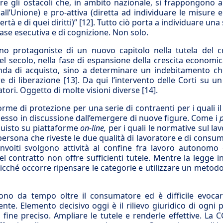
re gli ostacoli che, in ambito nazionale, si frappongono a
 dall’Unione) e pro-attiva (diretta ad individuare le misure e
rtà e di quei diritti)”
[12]
. Tutto ciò porta a individuare una 
 fase esecutiva e di cognizione. Non solo.
ono protagoniste di un nuovo capitolo nella tutela del c
l secolo, nella fase di espansione della crescita economic
da di acquisto, sino a determinare un indebitamento ch
e di liberazione
[13]
. Da qui l’intervento delle Corti su u
atori. Oggetto di molte visioni diverse
[14]
.
orme di protezione per una serie di contraenti per i quali i
messo in discussione dall’emergere di nuove figure. Come i
quisto su piattaforme
on-line,
per i quali le normative sul lav
rsona che riveste le due qualità di lavoratore e di consu
nvolti svolgono attività al confine fra lavoro autonomo 
l contratto non offre sufficienti tutele. Mentre la legge i
Sicché occorre ripensare le categorie e utilizzare un metodo
sono da tempo oltre il consumatore ed è difficile evoca
nte. Elemento decisivo oggi è il rilievo giuridico di ogni 
 fine preciso. Ampliare le tutele e renderle effettive. La 