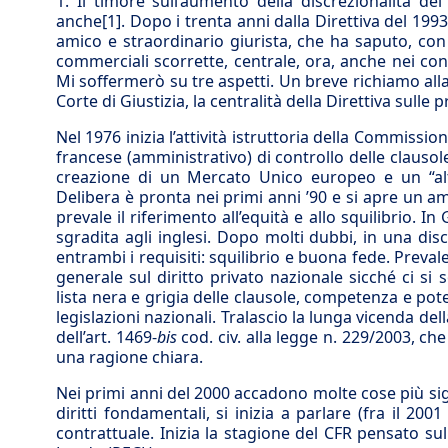
1. Il timore sull’aumento della discrezionalità de
anche
[1]
. Dopo i trenta anni dalla Direttiva del 19
amico e straordinario giurista, che ha saputo, con r
commerciali scorrette, centrale, ora, anche nei conf
Mi soffermerò su tre aspetti. Un breve richiamo alla D
Corte di Giustizia, la centralità della Direttiva sulle p
Nel 1976 inizia l’attività istruttoria della Commissi
francese (amministrativo) di controllo delle clausol
creazione di un Mercato Unico europeo e un “alt
Delibera è pronta nei primi anni ’90 e si apre un amp
prevale il riferimento all’equità e allo squilibrio. I
sgradita agli inglesi. Dopo molti dubbi, in una dis
entrambi i requisiti: squilibrio e buona fede. Prev
generale sul diritto privato nazionale sicché ci si 
lista nera e grigia delle clausole, competenza e po
legislazioni nazionali. Tralascio la lunga vicenda dell
dell’art. 1469-
bis
cod. civ. alla legge n. 229/2003, che
una ragione chiara.
Nei primi anni del 2000 accadono molte cose più signi
diritti fondamentali, si inizia a parlare (fra il 200
contrattuale. Inizia la stagione del CFR pensato sul