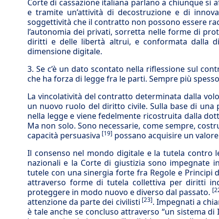
Corte di cassazione italiana parlano a chiunque si 
e tramite un’attività di decostruzione e di innov
soggettività che il contratto non possono essere ra
l’autonomia dei privati, sorretta nelle forme di prot
diritti e delle libertà altrui, e conformata dalla
dimensione digitale.
3. Se c’è un dato scontato nella riflessione sul con
che ha forza di legge fra le parti. Sempre più spesso
La vincolatività del contratto determinata dalla vol
un nuovo ruolo del diritto civile. Sulla base di un
nella legge e viene fedelmente ricostruita dalla dot
Ma non solo. Sono necessarie, come sempre, costruzio
[19]
capacità persuasiva
possano acquisire un valore
Il consenso nel mondo digitale e la tutela contro l
nazionali e la Corte di giustizia sono impegnate in 
tutele con una sinergia forte fra Regole e Principi 
attraverso forme di tutela collettiva per diritti 
[2
proteggere in modo nuovo e diverso dal passato.
[23]
attenzione da parte dei civilisti
. Impegnati a chiar
è tale anche se concluso attraverso “un sistema di 