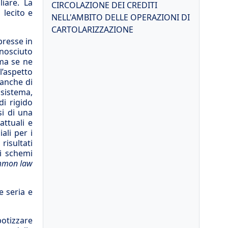
liare. La
CIRCOLAZIONE DEI CREDITI
 lecito e
NELL'AMBITO DELLE OPERAZIONI DI
CARTOLARIZZAZIONE
spresse in
onosciuto
 ma se ne
l’aspetto
anche di
 sistema,
di rigido
si di una
ttuali e
ali per i
 risultati
li schemi
mon law
e seria e
otizzare