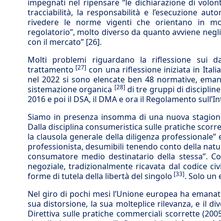
impegnati nel ripensare “le dichiarazione di volont
tracciabilità, la responsabilità e l’esecuzione au
rivedere le norme vigenti che orientano in m
regolatorio”, molto diverso da quanto avviene negli 
con il mercato”
[26]
.
Molti problemi riguardano la riflessione sui d
[27]
trattamento
con una riflessione iniziata in Ita
nel 2022 si sono elencate ben 48 normative, emanat
[28]
sistemazione organica
di tre gruppi di disciplin
2016 e poi il DSA, il DMA e ora il Regolamento sull’Int
Siamo in presenza insomma di una nuova stagione
Dalla disciplina consumeristica sulle pratiche scorre
la clausola generale della diligenza professionale” 
professionista, desumibili tenendo conto della natur
consumatore medio destinatario della stessa”. Co
negoziale, tradizionalmente ricavata dal codice civ
[33]
forme di tutela della libertà del singolo
. Solo un
Nel giro di pochi mesi l’Unione europea ha emanato 
sua distorsione, la sua molteplice rilevanza, e il d
Direttiva sulle pratiche commerciali scorrette (20