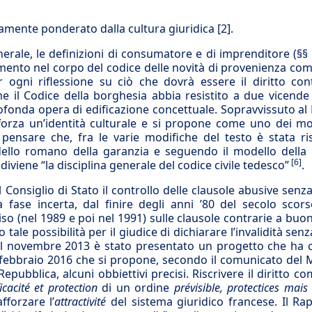
amente ponderato dalla cultura giuridica
[2]
.
erale, le definizioni di consumatore e di imprenditore (§§ 
rimento nel corpo del codice delle novità di provenienza com
ogni riflessione su ciò che dovrà essere il diritto cont
me il Codice della borghesia abbia resistito a due vicende
ofonda opera di edificazione concettuale. Sopravvissuto a
fforza un’identità culturale e si propone come uno dei mo
 pensare che, fra le varie modifiche del testo è stata ris
dello romano della garanzia e seguendo il modello della 
[6]
iviene “la disciplina generale del codice civile tedesco”
.
Consiglio di Stato il controllo delle clausole abusive senza 
fase incerta, dal finire degli anni ’80 del secolo scors
so (nel 1989 e poi nel 1991) sulle clausole contrarie a buo
tale possibilità per il giudice di dichiarare l’invalidità sen
 novembre 2013 è stato presentato un progetto che ha 
febbraio 2016 che si propone, secondo il comunicato del 
epubblica, alcuni obbiettivi precisi. Riscrivere il diritto c
ficacité et protection
di un ordine
prévisible, protectices mais 
fforzare l’
attractivité
del sistema giuridico francese. Il Ra