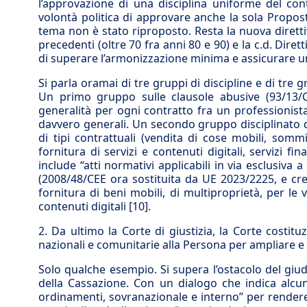
l’approvazione di una disciplina uniforme del con
volontà politica di approvare anche la sola Propost
tema non è stato riproposto. Resta la nuova diretti
precedenti (oltre 70 fra anni 80 e 90) e la c.d. Diret
di superare l’armoniz­zazione minima e assicurare un
Si parla oramai di tre gruppi di discipline e di tre g
Un primo gruppo sulle clausole abusive (93/13/CE
generalità per ogni contratto fra un professionist
davvero generali. Un secondo gruppo disciplinato d
di tipi contrattuali (vendita di cose mobili, somm
fornitura di servizi e contenuti digitali, servizi f
include “atti normativi applicabili in via esclusiva a
(2008/48/CEE ora sostituita da UE 2023/2225, e cred
fornitura di beni mobili, di multiproprietà, per le
contenuti digitali
[10]
.
2. Da ultimo la Corte di giustizia, la Corte costitu
nazionali e comunitarie alla Persona per ampliare e
Solo qualche esempio. Si supera l’ostacolo del giudi
della Cassazione. Con un dialogo che indica alcun
ordinamenti, sovranazionale e interno” per rendere c