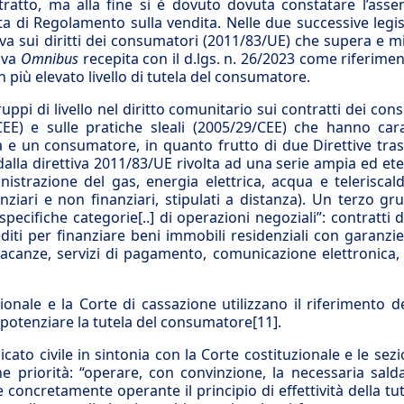
tratto, ma alla fine si è dovuto dovuta constatare l’asse
a di Regolamento sulla vendita. Nelle due successive legisl
va sui diritti dei consumatori (2011/83/UE) che supera e mi
tiva
Omnibus
recepita con il d.lgs. n. 26/2023 come riferimen
 più elevato livello di tutela del consumatore.
ruppi di livello nel diritto comunitario sui contratti dei con
E) e sulle pratiche sleali (2005/29/CEE) che hanno cara
a e un consumatore, in quanto frutto di due Direttive tras
alla direttiva 2011/83/UE rivolta ad una serie ampia ed e
inistrazione del gas, energia elettrica, acqua e telerisca
inanziari e non finanziari, stipulati a distanza). Un terzo g
 specifiche categorie[..] di operazioni negoziali”: contratti d
iti per finanziare beni immobili residenziali con garanzie 
 vacanze, servizi di pagamento, comunicazione elettronica, 
zionale e la Corte di cassazione utilizzano il riferimento de
 potenziare la tutela del consumatore
[11]
.
cato civile in sintonia con la Corte costituzionale e le sezi
e priorità: “operare, con convinzione, la necessaria sald
oncretamente operante il principio di effettività della tut