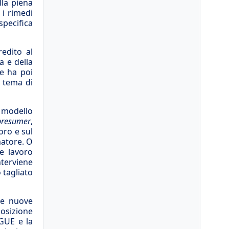
lla piena
 i rimedi
specifica
redito al
a e della
e ha poi
n tema di
l modello
presumer
,
oro e sul
matore. O
e lavoro
nterviene
 tagliato
re nuove
posizione
CGUE e la