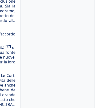
nclusione
. Sia la
 vedremo,
petto dei
ardo alla
l’accordo
.
[17]
sità
di
sua fonte
e nuove.
r la loro
. Le Corti
ità delle
ive anche
n bene da
di grande
ratto che
UNCITRAL,