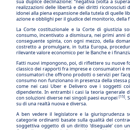
sua duplice declinazione: “negativa (volta a supera
realizzazioni delle libertà e dei diritti riconosciuti
idonei alla piena espansione della tutela di quelle libe
azione e obblighi per il giudice del monitorio, della
La Corte costituzionale e la Corte di giustizia s
consumo, incentivato a dismisura, nei primi anni de
conseguente spinta, con ogni mezzo, della doman
costretto a promulgare, in tutta Europa, procedur
rilevante valore economico per le Banche e i finanzi
Fatti nuovi impongono, poi, di riflettere su nuove f
classico dei rapporti fra imprese e consumatori è 
consumatori che offrono prodotti o servizi per l’ac
consumo non funzionano in presenza della stessa pe
come nei casi Uber e Delivero ove i soggetti coi
dipendente. In entrambi i casi la teoria generale de
[15]
con soluzioni diverse nei singoli paesi europei
. 
su di una realtà nuova e diversa.
A ben vedere il legislatore e la giurisprudenza 
categorie ordinanti basate sulla qualità del contrae
soggettiva oggetto di un diritto ‘diseguale’ con un