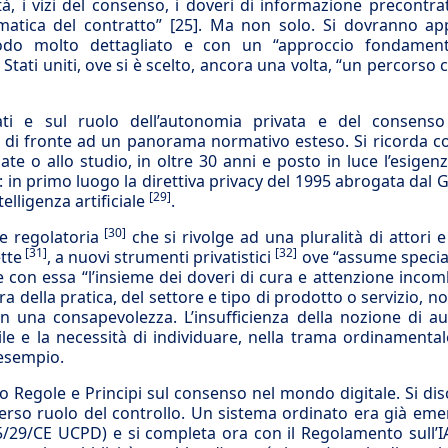
à, i vizi del consenso, i doveri di informazione precontrat
tomatica del contratto”
[25]
. Ma non solo. Si dovranno app
odo molto dettagliato e con un “approccio fondamen
Stati uniti, ove si è scelto, ancora una volta, “un percorso 
ati e sul ruolo dell’autonomia privata e del consenso
lia di fronte ad un panorama normativo esteso. Si ricorda 
e o allo studio, in oltre 30 anni e posto in luce l’esigen
e: in primo luogo la direttiva privacy del 1995 abrogata dal 
[29]
elligenza artificiale
.
[30]
 regolatoria
che si rivolge ad una pluralità di attori e 
[31]
[32]
tte
, a nuovi strumenti privatistici
ove “assume special
e con essa “l’insieme dei doveri di cura e attenzione incom
a della pratica, del settore e tipo di prodotto o servizio, n
n una consapevolezza. L’insufficienza della nozione di a
ile e la necessità di individuare, nella trama ordinamenta
 esempio.
Regole e Principi sul consenso nel mondo digitale. Si disc
iverso ruolo del controllo. Un sistema ordinato era già eme
05/29/CE UCPD) e si completa ora con il Regolamento sull’I