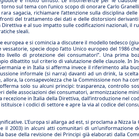
l giudice è molto diffuso. Le insofferenze per le clausole
93 torno sul tema con l’unico scopo di onorare Carlo Granell
ara sagacia, richiamare l’attenzione sulla disciplina delle
ronti del trattamento dei dati e delle distorsioni derivanti 
irettiva e al suo impatto sulle codificazioni nazionali, il ru
ratiche sleali.
one europea e si comincia a discutere il modello tedesco (giud
e vessatorie, specie dopo l’atto Unico europeo del 1986 che
o livello di protezione dei consumatori”. Una prima boz
io dibattito sul criterio di valutazione delle clausole. In In
n Germania e in Italia si afferma invece il riferimento alla bu
cussione informale (si narra) davanti ad un drink, la scelt
ale, allora, la consapevolezza che la Commissione non ha c
sofferma solo su alcuni principi: trasparenza, controllo sos
teri delle associazioni dei consumatori, armonizzazione min
a recezione in Italia della Direttiva, dall’introduzione nel cod
 istituisce i codici di settore e apre la via al codice del con
ficative. L’Europa si allarga ad est, si proclama a Nizza la 
1 e il 2003) in alcuni atti comunitari di un’uniformazione de
la base della revisione dei Principi già elaborati dalla Co