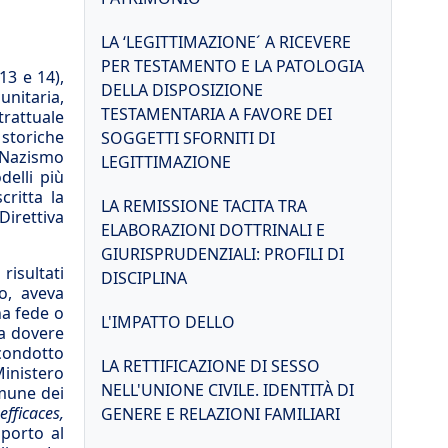
LA ‘LEGITTIMAZIONE´ A RICEVERE
PER TESTAMENTO E LA PATOLOGIA
13 e 14),
DELLA DISPOSIZIONE
unitaria,
TESTAMENTARIA A FAVORE DEI
rattuale
 storiche
SOGGETTI SFORNITI DI
l Nazismo
LEGITTIMAZIONE
delli più
critta la
LA REMISSIONE TACITA TRA
Direttiva
ELABORAZIONI DOTTRINALI E
GIURISPRUDENZIALI: PROFILI DI
risultati
DISCIPLINA
o, aveva
na fede o
L'IMPATTO DELLO
za dovere
condotto
LA RETTIFICAZIONE DI SESSO
Ministero
NELL'UNIONE CIVILE. IDENTITÀ DI
omune dei
efficaces,
GENERE E RELAZIONI FAMILIARI
pporto al