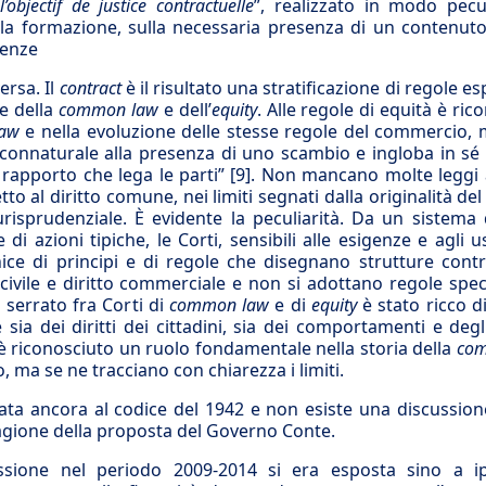
l’objectif de justice contractuelle
”, realizzato in modo pecu
la formazione, sulla necessaria presenza di un contenuto
ienze
ersa. Il
contract
è il risultato una stratificazione di regole e
se della
common law
e dell’
equity
. Alle regole di equità è ric
aw
e nella evoluzione delle stesse regole del commercio,
è connaturale alla presenza di uno scambio e ingloba in sé 
 rapporto che lega le parti”
[9]
. Non mancano molte leggi 
 al diritto comune, nei limiti segnati dalla originalità del
risprudenziale. È evidente la peculiarità. Da un sistema 
i azioni tipiche, le Corti, sensibili alle esigenze e agli u
e di principi e di regole che disegnano strutture contra
 civile e diritto commerciale e non si adottano regole speci
 serrato fra Corti di
common law
e di
equity
è stato ricco di
sia dei diritti dei cittadini, sia dei comportamenti e deg
tà è riconosciuto un ruolo fondamentale nella storia della
com
 ma se ne tracciano con chiarezza i limiti.
idata ancora al codice del 1942 e non esiste una discussion
tagione della proposta del Governo Conte.
ione nel periodo 2009-2014 si era esposta sino a ip