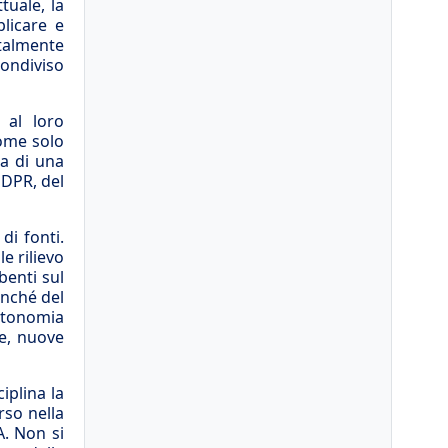
tuale, la
licare e
talmente
condiviso
 al loro
come solo
za di una
GDPR, del
di fonti.
e rilievo
benti sul
onché del
utonomia
le, nuove
iplina la
rso nella
A. Non si