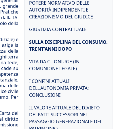
 generali
POTERE NORMATIVO DELLE
i, grande
AUTORITÀ INDIPENDENTI E
 Pratiche
CREAZIONISMO DEL GIUDICE
dalla IA.
olo della
GIUSTIZIA CONTRATTUALE
iziale) e
SULLA DISCIPLINA DEL CONSUMO,
 esige la
TRENT'ANNI DOPO
za della
ghilterra
VITA DA C…ONIUGE (IN
ona fede,
a cade su
COMUNIONE LEGALE)
ompetenza
tanziale,
I CONFINI ATTUALI
ima delle
DELL'AUTONOMIA PRIVATA:
ice civile
CONCLUSIONI
sumo. Per
IL VALORE ATTUALE DEL DIVIETO
Carta dei
DEI PATTI SUCCESSORI NEL
l diritto
PASSAGGIO GENERAZIONALE DEL
mmissione
PATRIMONIO