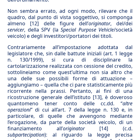
Non sembra errato, ad ogni modo, rilevare che il
quadro, dal punto di vista soggettivo, si componga
almeno
[12]
delle figure dell’
originator
, del/dei
servicer
, della SPV (la
Special Purpose Vehicle
/società
veicolo) e degli investitori/portatori dei titoli.
Contrariamente all’impostazione adottata dal
legislatore che, sin dalle battute iniziali (art. 1 legge
n. 130/1999), si cura di disciplinare la
cartolarizzazione realizzata con cessione del credito,
sottolineiamo come quest’ultima non sia altro che
una delle sue possibili forme di attuazione –
aggiungiamo – quella che ci pare statisticamente più
ricorrente nella prassi. Pertanto, ai fini di una
ricostruzione generale dell’istituto
[13]
, è doveroso
quantomeno tener conto delle cc.dd. “
altre
operazioni
” di cui all’art. 7 della legge n. 130 e, in
particolare, di quelle che avvengono mediante
l’erogazione, da parte della società veicolo, di un
finanziamento all’
originator
[14]
(c.d.
subpartecipation
): al riguardo la legge precisa