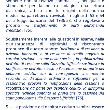
sebbene non al relativo comma 1 –, del quale è
stimolante per la nostra indagine una lettura
diacronica, atteso che le origini della norma
medesima parrebbero ravvisabili negli artt. 53 e 54
della legge bancaria del 1936-38, che regolavano
proprio «
il trasferimento di parti dell’azienda
creditizia
»
[75]
.
Squisitamente inerenti alle questioni in esame, nella
giurisprudenza di legittimità, si riscontrano
pronunce di questo tenore: “
nell’ipotesi di cessione di
azienda bancaria, e di cessione di crediti oggetto di
cartolarizzazione – come nella specie
–
, la pubblicazione
dell’atto di cessione sulla Gazzetta Ufficiale sostituisce la
notificazione dell’atto stesso o l’accettazione da parte del
debitore ceduto, con la conseguenza che, mentre
secondo la disciplina ordinaria è sufficiente per il
cessionario provare la notificazione della cessione o
l’accettazione da parte del debitore ceduto, la disciplina
speciale richiede soltanto la prova che la cessione sia
stata pubblicata sulla Gazzetta Ufficiale
”
[76]
.
5. – La posizione del debitore ceduto sembra essere