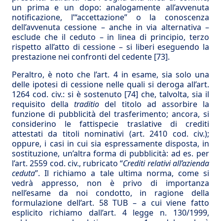
un prima e un dopo: analogamente all’avvenuta
notificazione, l’“accettazione” o la conoscenza
dell’avvenuta cessione – anche in via alternativa –
esclude che il ceduto – in linea di principio, terzo
rispetto all’atto di cessione – si liberi eseguendo la
prestazione nei confronti del cedente
[73]
.
Peraltro, è noto che l’art. 4 in esame, sia solo una
delle ipotesi di cessione nelle quali si deroga all’art.
1264 cod. civ.: si è sostenuto
[74]
che, talvolta, sia il
requisito della
traditio
del titolo ad assorbire la
funzione di pubblicità del trasferimento; ancora, si
considerino le fattispecie traslative di crediti
attestati da titoli nominativi (art. 2410 cod. civ.);
oppure, i casi in cui sia espressamente disposta, in
sostituzione, un’altra forma di pubblicità: ad es. per
l’art. 2559 cod. civ., rubricato “
Crediti relativi all’azienda
ceduta
”. Il richiamo a tale ultima norma, come si
vedrà appresso, non è privo di importanza
nell’esame da noi condotto, in ragione della
formulazione dell’art. 58 TUB – a cui viene fatto
esplicito richiamo dall’art. 4 legge n. 130/1999,