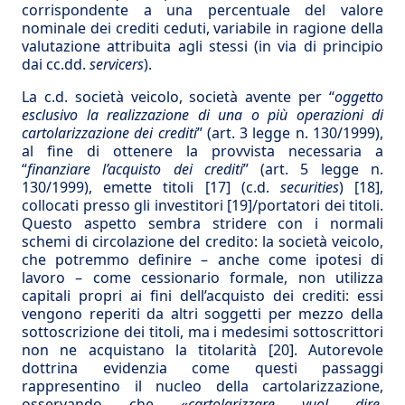
corrispondente a una percentuale del valore
nominale dei crediti ceduti, variabile in ragione della
valutazione attribuita agli stessi (in via di principio
dai cc.dd.
servicers
).
La c.d. società veicolo, società avente per “
oggetto
esclusivo la realizzazione di una o più operazioni di
cartolarizzazione dei crediti
” (art. 3 legge n. 130/1999),
al fine di ottenere la provvista necessaria a
“
finanziare l’acquisto dei crediti
” (art. 5 legge n.
130/1999), emette titoli
[17]
(c.d.
securities
)
[18]
,
collocati presso gli investitori
[19]
/portatori dei titoli.
Questo aspetto sembra stridere con i normali
schemi di circolazione del credito: la società veicolo,
che potremmo definire – anche come ipotesi di
lavoro – come cessionario formale, non utilizza
capitali propri ai fini dell’acquisto dei crediti: essi
vengono reperiti da altri soggetti per mezzo della
sottoscrizione dei titoli, ma i medesimi sottoscrittori
non ne acquistano la titolarità
[20]
. Autorevole
dottrina evidenzia come questi passaggi
rappresentino il nucleo della cartolarizzazione,
osservando che «
cartolarizzare vuol dire,