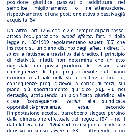
posizione giuridica passiva) o, addirittura, nel
semplice miglioramento o nell’attenuazione,
rispettivamente, di una posizione attiva o passiva già
acquisita
[84]
.
Dall’altro, l’art. 1264 cod. civ. e, sempre di pari passo,
attesa l’equiparazione
quoad effecta
, l’art. 4 della
legge n. 130/1999 regolamentano aspetti
[85]
che
insistono su un piano distinto dagli effetti (“diretti”),
id est
la fattispecie traslativa del credito. Il principio
di relatività, infatti, non determina che un atto
negoziale non possa produrre in nessun caso
conseguenze di tipo pregiudizievole sul piano
economico-fattuale nella sfera dei terzi e, financo,
conseguenze pregiudizievoli a carico di terzi, sul
piano più specificamente giuridico
[86]
. Più nel
dettaglio, attribuendo un significato giuridico alle
citate “conseguenze”,
rectius
alla suindicata
opponibilità/prevalenza, esse, secondo
l’impostazione accolta, parrebbero slegate persino
dalla dimensione effettuale del negozio
[87]
– né il
dato letterale (art. 1264 cod. civ.) si può considerare
decisivo in senso avverso
[88]
– attenendo a un