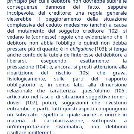
principio per cui il debitore non dovrebbe subire le
conseguenze dannose del fatto, seppure
incolpevole, del creditore: una regola generale
vieterebbe il peggioramento della situazione
complessiva del ceduto medesimo (anche) a causa
del mutamento del soggetto creditore
[102]
; si
vedano le (connesse) regole che evidenziano che il
debitore non abbia l’obbligo e quindi non debba
prestare più di quanto è in
obligatione
[103]
; si tenga
anche conto della tutela dell’interesse del debitore a
liberarsi, eseguendo esattamente la
prestazione
[104]
; e, ancora, si presti attenzione alla
ripartizione del rischio
[105]
che grava,
fisiologicamente, sulle parti del rapporto
obbligatorio e, in senso lato, alla dimensione
relazionale che caratterizza quest’ultimo
[106]
,
articolato nel fascio di situazioni soggettive (oneri,
doveri
[107]
, poteri, soggezioni) che investono
entrambe le parti. Tutti questi aspetti compongono
un substrato rispetto al quale anche le norme in
materia di cartolarizzazione, sottoposte a
un’interpretazione sistematica, non debbono
risultare indifferenti.