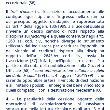
eccezionale
[56]
.
Il
trait d’union
tra l’esercizio di accostamento alle
contigue figure tipiche e l’ingresso nella disamina
del precipuo oggetto d’indagine, è rappresentato
dall’art. 4 della legge n. 130/1999, ala luce del quale si
rinviene un deciso cambio di rotta rispetto alla
disciplina sul
factoring
e a quella contenuta negli artt.
1260 ss. cod. civ., nonché diverge lo strumento
utilizzato dal legislatore per graduare l’opponibilità
del vincolo ai creditori rispetto alla disciplina
oggetto dell’art. 2645-
ter
cod. civ., ossia la
trascrizione
[57]
. Infatti, nell’ipotesi in esame, è a
partire dalla data della pubblicazione sulla Gazzetta
Ufficiale
[58]
– “
sono ammesse azioni soltanto a tutela
dei diritti di cui
…”
[59]
(art. 4 legge n. 130/1999) – che
si rende opponibile ai terzi il vincolo di destinazione
e si limitano i possibili impieghi del bene vincolato a
quelli compatibili con la destinazione medesima
[60]
.
4. – Le peculiarità della cessione oggetto delle
operazioni di cartolarizzazione si ravvisano
soprattutto nella lettura circolare degli artt. 3 e 4