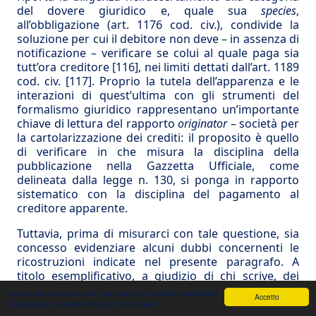
del dovere giuridico e, quale sua
species
,
all’obbligazione (art. 1176 cod. civ.), condivide la
soluzione per cui il debitore non deve – in assenza di
notificazione – verificare se colui al quale paga sia
tutt’ora creditore
[116]
, nei limiti dettati dall’art. 1189
cod. civ.
[117]
. Proprio la tutela dell’apparenza e le
interazioni di quest’ultima con gli strumenti del
formalismo giuridico rappresentano un’importante
chiave di lettura del rapporto
originator
– società per
la cartolarizzazione dei crediti: il proposito è quello
di verificare in che misura la disciplina della
pubblicazione nella Gazzetta Ufficiale, come
delineata dalla legge n. 130, si ponga in rapporto
sistematico con la disciplina del pagamento al
creditore apparente.
Tuttavia, prima di misurarci con tale questione, sia
concesso evidenziare alcuni dubbi concernenti le
ricostruzioni indicate nel presente paragrafo. A
titolo esemplificativo, a giudizio di chi scrive, dei
menzionati oneri di diligenza
[118]
– sempre che se
Questo sita utilizza cookies per assicurarti la miglior esperienza
Accetto
ne ammetta la sussistenza – non sembra sempre
di navigazione possibile
Maggiori informazioni