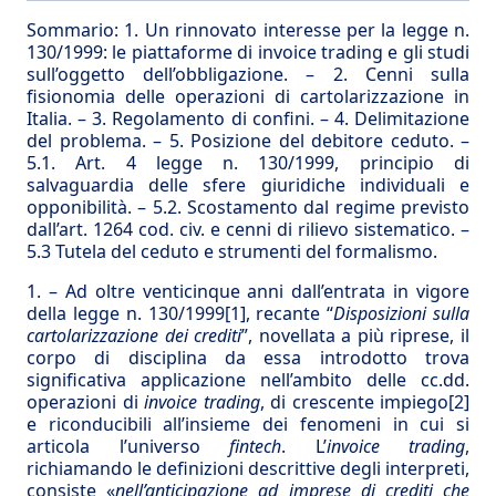
Sommario:
1. Un rinnovato interesse per la legge n.
130/1999: le piattaforme di invoice trading e gli studi
sull’oggetto dell’obbligazione. – 2. Cenni sulla
fisionomia delle operazioni di cartolarizzazione in
Italia. – 3. Regolamento di confini. – 4. Delimitazione
del problema. – 5. Posizione del debitore ceduto. –
5.1. Art. 4 legge n. 130/1999, principio di
salvaguardia delle sfere giuridiche individuali e
opponibilità. – 5.2. Scostamento dal regime previsto
dall’art. 1264 cod. civ. e cenni di rilievo sistematico. –
5.3 Tutela del ceduto e strumenti del formalismo.
1. – Ad oltre venticinque anni dall’entrata in vigore
della legge n. 130/1999
[1]
, recante “
Disposizioni sulla
cartolarizzazione dei crediti
”, novellata a più riprese, il
corpo di disciplina da essa introdotto trova
significativa applicazione nell’ambito delle cc.dd.
operazioni di
invoice trading
, di crescente impiego
[2]
e riconducibili all’insieme dei fenomeni in cui si
articola l’universo
fintech
. L’
invoice trading
,
richiamando le definizioni descrittive degli interpreti,
consiste «
nell’anticipazione ad imprese di crediti che