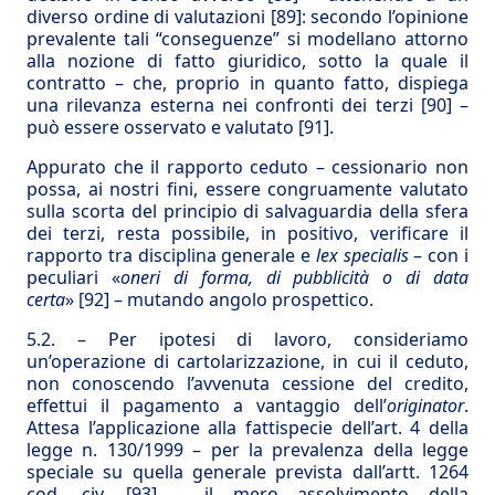
diverso ordine di valutazioni
[89]
: secondo l’opinione
prevalente tali “conseguenze” si modellano attorno
alla nozione di fatto giuridico, sotto la quale il
contratto – che, proprio in quanto fatto, dispiega
una rilevanza esterna nei confronti dei terzi
[90]
–
può essere osservato e valutato
[91]
.
Appurato che il rapporto ceduto – cessionario non
possa, ai nostri fini, essere congruamente valutato
sulla scorta del principio di salvaguardia della sfera
dei terzi, resta possibile, in positivo, verificare il
rapporto tra disciplina generale e
lex specialis
– con i
peculiari «
oneri di forma, di pubblicità o di data
certa
»
[92]
– mutando angolo prospettico.
5.2. – Per ipotesi di lavoro, consideriamo
un’operazione di cartolarizzazione, in cui il ceduto,
non conoscendo l’avvenuta cessione del credito,
effettui il pagamento a vantaggio dell’
originator
.
Attesa l’applicazione alla fattispecie dell’art. 4 della
legge n. 130/1999 – per la prevalenza della legge
speciale su quella generale prevista dall’artt. 1264
cod. civ.
[93]
– il mero assolvimento della