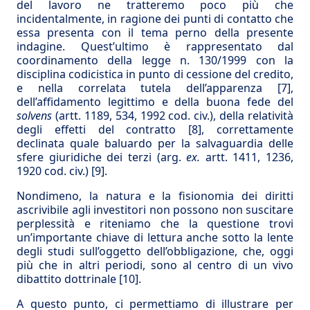
del lavoro ne tratteremo poco più che
incidentalmente, in ragione dei punti di contatto che
essa presenta con il tema perno della presente
indagine. Quest’ultimo è rappresentato dal
coordinamento della legge n. 130/1999 con la
disciplina codicistica in punto di cessione del credito,
e nella correlata tutela dell’apparenza
[7]
,
dell’affidamento legittimo e della buona fede del
solvens
(artt. 1189, 534, 1992 cod. civ.), della relatività
degli effetti del contratto
[8]
, correttamente
declinata quale baluardo per la salvaguardia delle
sfere giuridiche dei terzi (arg.
ex.
artt. 1411, 1236,
1920 cod. civ.)
[9]
.
Nondimeno, la natura e la fisionomia dei diritti
ascrivibile agli investitori non possono non suscitare
perplessità e riteniamo che la questione trovi
un’importante chiave di lettura anche sotto la lente
degli studi sull’oggetto dell’obbligazione, che, oggi
più che in altri periodi, sono al centro di un vivo
dibattito dottrinale
[10]
.
A questo punto, ci permettiamo di illustrare per