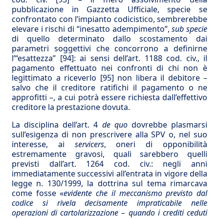
pubblicazione in Gazzetta Ufficiale, specie se
confrontato con l’impianto codicistico, sembrerebbe
elevare i rischi di “inesatto adempimento”,
sub specie
di quello determinato dallo scostamento dai
parametri soggettivi che concorrono a definirne
l’“esattezza”
[94]
: ai sensi dell’art. 1188 cod. civ., il
pagamento effettuato nei confronti di chi non è
legittimato a riceverlo
[95]
non libera il debitore –
salvo che il creditore ratifichi il pagamento o ne
approfitti –, a cui potrà essere richiesta dall’effettivo
creditore la prestazione dovuta.
La disciplina dell’art. 4
de quo
dovrebbe plasmarsi
sull’esigenza di non prescrivere alla SPV o, nel suo
interesse, ai
servicers
, oneri di opponibilità
estremamente gravosi, quali sarebbero quelli
previsti dall’art. 1264 cod. civ.: negli anni
immediatamente successivi all’entrata in vigore della
legge n. 130/1999, la dottrina sul tema rimarcava
come fosse «
evidente che il meccanismo previsto dal
codice si rivela decisamente impraticabile nelle
operazioni di cartolarizzazione – quando i crediti ceduti