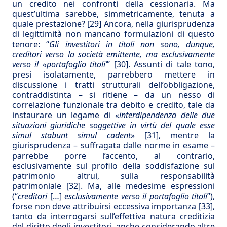
un credito nei confronti della cessionaria. Ma
quest’ultima sarebbe, simmetricamente, tenuta a
quale prestazione?
[29]
Ancora, nella giurisprudenza
di legittimità non mancano formulazioni di questo
tenore: “
Gli investitori in titoli non sono, dunque,
creditori verso la società emittente, ma esclusivamente
verso il «portafoglio titoli’
”
[30]
. Assunti di tale tono,
presi isolatamente, parrebbero mettere in
discussione i tratti strutturali dell’obbligazione,
contraddistinta – si ritiene – da un nesso di
correlazione funzionale tra debito e credito, tale da
instaurare un legame di «
interdipendenza delle due
situazioni giuridiche soggettive in virtù del quale esse
simul stabunt simul cadent
»
[31]
, mentre la
giurisprudenza – suffragata dalle norme in esame –
parrebbe porre l’accento, al contrario,
esclusivamente sul profilo della soddisfazione sul
patrimonio altrui, sulla responsabilità
patrimoniale
[32]
. Ma, alle medesime espressioni
(“
creditori
[…]
esclusivamente verso il portafoglio titoli
”),
forse non deve attribuirsi eccessiva importanza
[33]
,
tanto da interrogarsi sull’effettiva natura creditizia
del diritto degli investitori, anche considerando altre