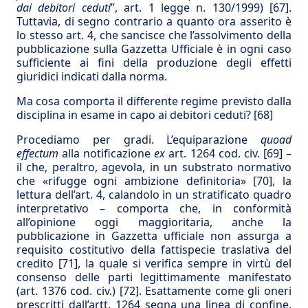
dai debitori ceduti
”, art. 1 legge n. 130/1999)
[67]
.
Tuttavia, di segno contrario a quanto ora asserito è
lo stesso art. 4, che sancisce che l’assolvimento della
pubblicazione sulla Gazzetta Ufficiale è in ogni caso
sufficiente ai fini della produzione degli effetti
giuridici indicati dalla norma.
Ma cosa comporta il differente regime previsto dalla
disciplina in esame in capo ai debitori ceduti?
[68]
Procediamo per gradi. L’equiparazione
quoad
effectum
alla notificazione
ex
art. 1264 cod. civ.
[69]
–
il che, peraltro, agevola, in un substrato normativo
che «rifugge ogni ambizione definitoria»
[70]
, la
lettura dell’art. 4, calandolo in un stratificato quadro
interpretativo – comporta che, in conformità
all’opinione oggi maggioritaria, anche la
pubblicazione in Gazzetta ufficiale non assurga a
requisito costitutivo della fattispecie traslativa del
credito
[71]
, la quale si verifica sempre in virtù del
consenso delle parti legittimamente manifestato
(art. 1376 cod. civ.)
[72]
. Esattamente come gli oneri
prescritti dall’artt. 1264 segna una linea di confine,