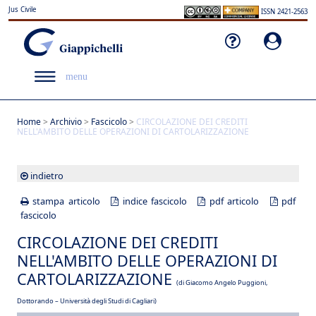
Jus Civile
ISSN 2421-2563
menu
Home
>
Archivio
>
Fascicolo
>
CIRCOLAZIONE DEI CREDITI
NELL'AMBITO DELLE OPERAZIONI DI CARTOLARIZZAZIONE
indietro
stampa articolo
indice fascicolo
pdf articolo
pdf
fascicolo
CIRCOLAZIONE DEI CREDITI
NELL'AMBITO DELLE OPERAZIONI DI
CARTOLARIZZAZIONE
(di Giacomo Angelo Puggioni,
Dottorando – Università degli Studi di Cagliari)