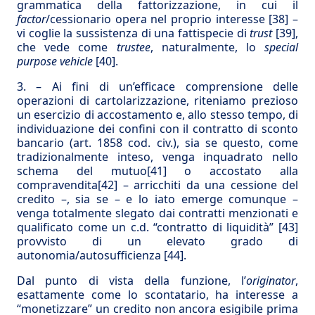
grammatica della fattorizzazione, in cui il
factor
/cessionario opera nel proprio interesse
[38]
–
vi coglie la sussistenza di una fattispecie di
trust
[39]
,
che vede come
trustee
, naturalmente, lo
special
purpose vehicle
[40]
.
3. – Ai fini di un’efficace comprensione delle
operazioni di cartolarizzazione, riteniamo prezioso
un esercizio di accostamento e, allo stesso tempo, di
individuazione dei confini con il contratto di sconto
bancario (art. 1858 cod. civ.), sia se questo, come
tradizionalmente inteso, venga inquadrato nello
schema del mutuo
[41]
o accostato alla
compravendita
[42]
– arricchiti da una cessione del
credito –, sia se – e lo iato emerge comunque –
venga totalmente slegato dai contratti menzionati e
qualificato come un c.d. “contratto di liquidità”
[43]
provvisto di un elevato grado di
autonomia/autosufficienza
[44]
.
Dal punto di vista della funzione, l’
originator
,
esattamente come lo scontatario, ha interesse a
“monetizzare” un credito non ancora esigibile prima