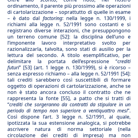
ordinamento, il parente più prossimo alle operazioni
di cartolarizzazione – soprattutto di quelle in esame
– è dato dal
factoring
: nella legge n. 130/1999, i
richiami alla legge n. 52/1991 sono costanti e si
registrano diverse interazioni, che presuppongono
un terreno comune
[52]
: la disciplina dell’uno e
l’imponente lavoro interpretativo svolto per
razionalizzarla, talvolta, sono stati di ausilio per la
lettura del secondo. A titolo esemplificativo, per
delimitare la portata dell’espressione “
crediti
futuri
”
[53]
(art. 1 legge n. 130/1999), si è ricorso –
senza espresso richiamo – alla legge n. 52/1991
[54]
:
tali crediti sarebbero così suscettibili di formare
oggetto di operazioni di cartolarizzazione, anche se
non è stato ancora concluso il contratto che ne
rappresenta la fonte
[55]
, a patto che si tratti di
“
crediti che sorgeranno da contratti da stipulare in un
periodo di tempo non superiore a ventiquattro mesi
”.
Così dispone l’art. 3 legge n. 52/1991, al quale,
ipotizzata la sua estensione analogica, si potrebbe
ascrivere natura di norma settoriale (nella
circolazione dei crediti di impresa) ma non