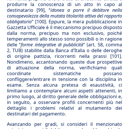
produrre la conoscenza di un atto in capo al
destinatario
[99]
, “
idonea a porre il debitore nella
consapevolezza della mutata titolarità attiva del rapporto
obbligatorio
”
[100]
. Eppure, la mera pubblicazione in
Gazzetta Ufficiale è il meccanismo precipuo disposto
dalla norma, precipuo ma non esclusivo, poiché
temperamenti allo stesso sono possibili o in ragione
delle “
forme integrative di pubblicità
” (art. 58, comma
2, TUB) stabilite dalla Banca d’Italia o delle deroghe
di origine pattizia, ricorrenti nella prassi
[101]
.
Nondimeno, accantonando queste due prospettive
di attuazione della norma, verifichiamo quali
coordinate sistematiche possano
confliggere/entrare in tensione con la disciplina in
esame. Senza alcuna pretesa di esaustività, ci
limitiamo a contemplare alcuni aspetti attenenti, in
primo luogo, al diritto generale delle obbligazioni e,
in seguito, a osservare profili concernenti più nel
dettaglio i problemi relativi al mutamento dei
destinatari del pagamento.
Avanzando per gradi, si consideri il menzionato