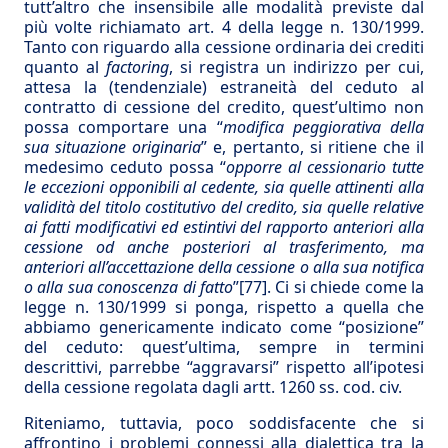
tutt’altro che insensibile alle modalità previste dal
più volte richiamato art. 4 della legge n. 130/1999.
Tanto con riguardo alla cessione ordinaria dei crediti
quanto al
factoring
, si registra un indirizzo per cui,
attesa la (tendenziale) estraneità del ceduto al
contratto di cessione del credito, quest’ultimo non
possa comportare una “
modifica peggiorativa
della
sua situazione originaria
” e, pertanto, si ritiene che il
medesimo ceduto possa “
opporre al cessionario tutte
le eccezioni opponibili al cedente, sia quelle attinenti alla
validità del titolo costitutivo del credito, sia quelle relative
ai fatti modificativi ed estintivi del rapporto anteriori alla
cessione od anche posteriori al trasferimento, ma
anteriori all’accettazione della cessione o alla sua notifica
o alla sua conoscenza di fatto
”
[77]
. Ci si chiede come la
legge n. 130/1999 si ponga, rispetto a quella che
abbiamo genericamente indicato come “posizione”
del ceduto: quest’ultima, sempre in termini
descrittivi, parrebbe “aggravarsi” rispetto all’ipotesi
della cessione regolata dagli artt. 1260 ss. cod. civ.
Riteniamo, tuttavia, poco soddisfacente che si
affrontino i problemi connessi alla dialettica tra la