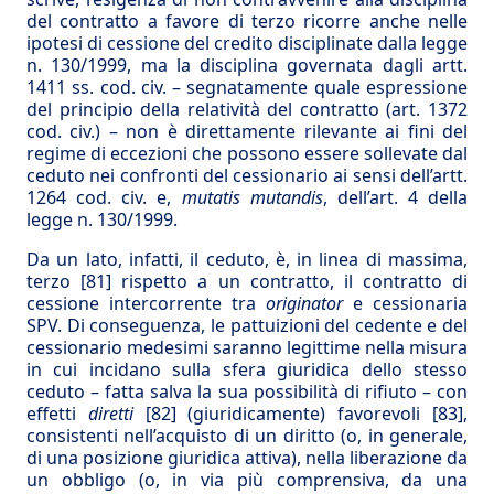
del contratto a favore di terzo ricorre anche nelle
ipotesi di cessione del credito disciplinate dalla legge
n. 130/1999, ma la disciplina governata dagli artt.
1411 ss. cod. civ. – segnatamente quale espressione
del principio della relatività del contratto (art. 1372
cod. civ.) – non è direttamente rilevante ai fini del
regime di eccezioni che possono essere sollevate dal
ceduto nei confronti del cessionario ai sensi dell’artt.
1264 cod. civ. e,
mutatis mutandis
, dell’art. 4 della
legge n. 130/1999.
Da un lato, infatti, il ceduto, è, in linea di massima,
terzo
[81]
rispetto a un contratto, il contratto di
cessione intercorrente tra
originator
e cessionaria
SPV. Di conseguenza, le pattuizioni del cedente e del
cessionario medesimi saranno legittime nella misura
in cui incidano sulla sfera giuridica dello stesso
ceduto – fatta salva la sua possibilità di rifiuto – con
effetti
diretti
[82]
(giuridicamente) favorevoli
[83]
,
consistenti nell’acquisto di un diritto (o, in generale,
di una posizione giuridica attiva), nella liberazione da
un obbligo (o, in via più comprensiva, da una