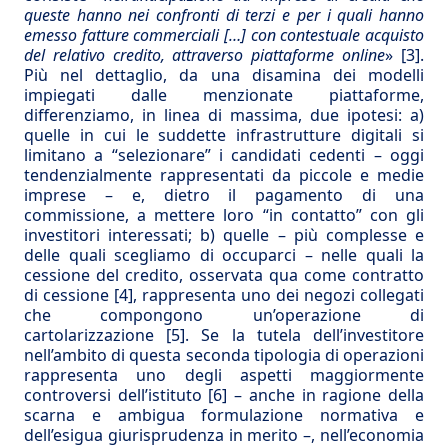
queste hanno nei confronti di terzi e per i quali hanno
emesso fatture commerciali […] con contestuale acquisto
del relativo credito, attraverso piattaforme online
»
[3]
.
Più nel dettaglio, da una disamina dei modelli
impiegati dalle menzionate piattaforme,
differenziamo, in linea di massima, due ipotesi: a)
quelle in cui le suddette infrastrutture digitali si
limitano a “selezionare” i candidati cedenti – oggi
tendenzialmente rappresentati da piccole e medie
imprese – e, dietro il pagamento di una
commissione, a mettere loro “in contatto” con gli
investitori interessati; b) quelle – più complesse e
delle quali scegliamo di occuparci – nelle quali la
cessione del credito, osservata qua come contratto
di cessione
[4]
, rappresenta uno dei negozi collegati
che compongono un’operazione di
cartolarizzazione
[5]
. Se la tutela dell’investitore
nell’ambito di questa seconda tipologia di operazioni
rappresenta uno degli aspetti maggiormente
controversi dell’istituto
[6]
– anche in ragione della
scarna e ambigua formulazione normativa e
dell’esigua giurisprudenza in merito –, nell’economia