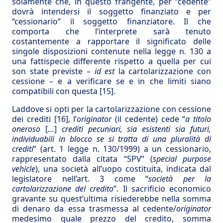
solamente che, in questo frangente, per “cedente”
dovrà intendersi il soggetto finanziato e per
“cessionario” il soggetto finanziatore. Il che
comporta che l’interprete sarà tenuto
costantemente a rapportare il significato delle
singole disposizioni contenute nella legge n. 130 a
una fattispecie differente rispetto a quella per cui
son state previste –
id est
la cartolarizzazione con
cessione – e a verificare se e in che limiti siano
compatibili con questa
[15]
.
Laddove si opti per la cartolarizzazione con cessione
dei crediti
[16]
, l’
originator
(il cedente) cede “
a titolo
oneroso
[…]
crediti pecuniari, sia esistenti sia futuri,
individuabili in blocco se si tratta di una pluralità di
crediti
” (art. 1 legge n. 130/1999) a un cessionario,
rappresentato dalla citata “SPV” (
special purpose
vehicle
), una società all’uopo costituita, indicata dal
legislatore nell’art. 3 come “
società per la
cartolarizzazione del credito
”. Il sacrificio economico
gravante su quest’ultima risiederebbe nella somma
di denaro da essa trasmessa al cedente/
originator
medesimo quale prezzo del credito, somma