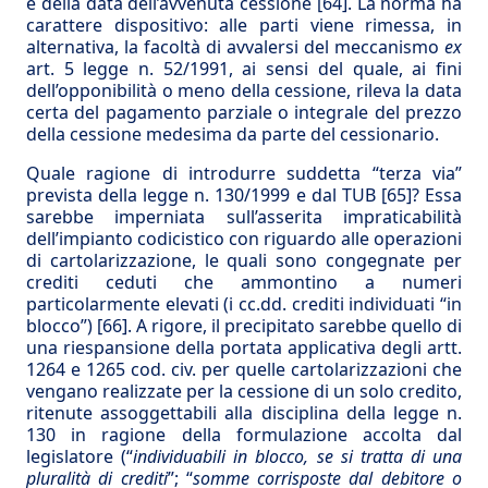
e della data dell’avvenuta cessione
[64]
. La norma ha
carattere dispositivo: alle parti viene rimessa, in
alternativa, la facoltà di avvalersi del meccanismo
ex
art. 5 legge n. 52/1991, ai sensi del quale, ai fini
dell’opponibilità o meno della cessione, rileva la data
certa del pagamento parziale o integrale del prezzo
della cessione medesima da parte del cessionario.
Quale ragione di introdurre suddetta “terza via”
prevista della legge n. 130/1999 e dal TUB
[65]
? Essa
sarebbe imperniata sull’asserita impraticabilità
dell’impianto codicistico con riguardo alle operazioni
di cartolarizzazione, le quali sono congegnate per
crediti ceduti che ammontino a numeri
particolarmente elevati (i cc.dd. crediti individuati “in
blocco”)
[66]
. A rigore, il precipitato sarebbe quello di
una riespansione della portata applicativa degli artt.
1264 e 1265 cod. civ. per quelle cartolarizzazioni che
vengano realizzate per la cessione di un solo credito,
ritenute assoggettabili alla disciplina della legge n.
130 in ragione della formulazione accolta dal
legislatore (“
individuabili in blocco, se si tratta di una
pluralità di crediti
”; “
somme corrisposte dal debitore o