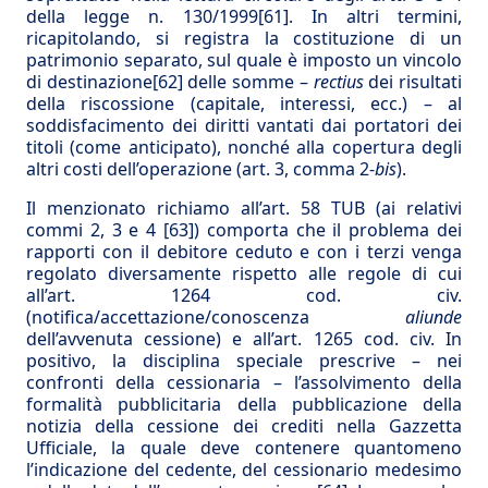
della legge n. 130/1999
[61]
. In altri termini,
ricapitolando, si registra la costituzione di un
patrimonio separato, sul quale è imposto un vincolo
di destinazione
[62]
delle somme –
rectius
dei risultati
della riscossione (capitale, interessi, ecc.) – al
soddisfacimento dei diritti vantati dai portatori dei
titoli (come anticipato), nonché alla copertura degli
altri costi dell’operazione (art. 3, comma 2-
bis
).
Il menzionato richiamo all’art. 58 TUB (ai relativi
commi 2, 3 e 4
[63]
) comporta che il problema dei
rapporti con il debitore ceduto e con i terzi venga
regolato diversamente rispetto alle regole di cui
all’art. 1264 cod. civ.
(notifica/accettazione/conoscenza
aliunde
dell’avvenuta cessione) e all’art. 1265 cod. civ. In
positivo, la disciplina speciale prescrive – nei
confronti della cessionaria – l’assolvimento della
formalità pubblicitaria della pubblicazione della
notizia della cessione dei crediti nella Gazzetta
Ufficiale, la quale deve contenere quantomeno
l’indicazione del cedente, del cessionario medesimo