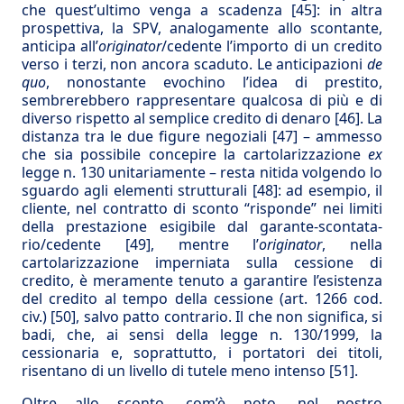
che quest’ultimo venga a scadenza
[45]
: in altra
prospettiva, la SPV, analogamente allo scontante,
anticipa all’
originator
/cedente l’importo di un credito
verso i terzi, non ancora scaduto. Le anticipazioni
de
quo
, nonostante evochino l’idea di prestito,
sembrerebbero rappresentare qualcosa di più e di
diverso rispetto al semplice credito di denaro
[46]
. La
distanza tra le due figure negoziali
[47]
– ammesso
che sia possibile concepire la cartolarizzazione
ex
legge n. 130 unitariamente – resta nitida volgendo lo
sguardo agli elementi strutturali
[48]
: ad esempio, il
cliente, nel contratto di sconto “risponde” nei limiti
della prestazione esigibile dal garante-scontata­
rio/cedente
[49]
, mentre l’
originator
, nella
cartolarizzazione imperniata sulla cessione di
credito, è meramente tenuto a garantire l’esistenza
del credito al tempo della cessione (art. 1266 cod.
civ.)
[50]
, salvo patto contrario. Il che non significa, si
badi, che, ai sensi della legge n. 130/1999, la
cessionaria e, soprattutto, i portatori dei titoli,
risentano di un livello di tutele meno intenso
[51]
.
Oltre allo sconto, com’è noto, nel nostro