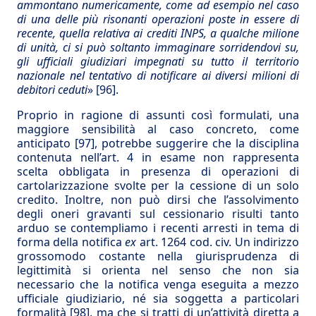
ammontano numericamente, come ad esempio nel caso
di una delle più risonanti operazioni poste in essere di
recente, quella relativa ai crediti INPS, a qualche milione
di unità, ci si può soltanto immaginare sorridendovi su,
gli ufficiali giudiziari impegnati su tutto il territorio
nazionale nel tentativo di notificare ai diversi milioni di
debitori ceduti
»
[96]
.
Proprio in ragione di assunti così formulati, una
maggiore sensibilità al caso concreto, come
anticipato
[97]
, potrebbe suggerire che la disciplina
contenuta nell’art. 4 in esame non rappresenta
scelta obbligata in presenza di operazioni di
cartolarizzazione svolte per la cessione di un solo
credito. Inoltre, non può dirsi che l’assolvimento
degli oneri gravanti sul cessionario risulti tanto
arduo se contempliamo i recenti arresti in tema di
forma della notifica
ex
art. 1264 cod. civ. Un indirizzo
grossomodo costante nella giurisprudenza di
legittimità si orienta nel senso che non sia
necessario che la notifica venga eseguita a mezzo
ufficiale giudiziario, né sia soggetta a particolari
formalità
[98]
, ma che si tratti di un’attività diretta a