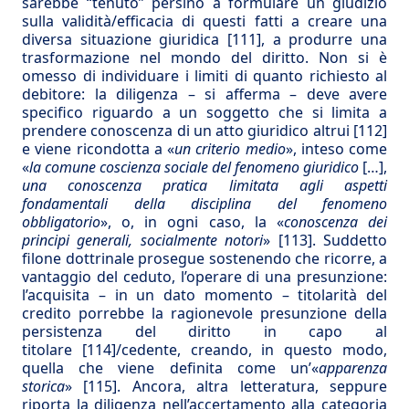
sarebbe “tenuto” persino a formulare un giudizio
sulla validità/efficacia di questi fatti a creare una
diversa situazione giuridica
[111]
, a produrre una
trasformazione nel mondo del diritto. Non si è
omesso di individuare i limiti di quanto richiesto al
debitore: la diligenza – si afferma – deve avere
specifico riguardo a un soggetto che si limita a
prendere conoscenza di un atto giuridico altrui
[112]
e viene ricondotta a «
un criterio medio
», inteso come
«
la comune coscienza sociale del fenomeno giuridico
[…],
una conoscenza pratica limitata agli aspetti
fondamentali della disciplina del fenomeno
obbligatorio
», o, in ogni caso, la «
conoscenza dei
principi generali, socialmente notori
»
[113]
. Suddetto
filone dottrinale prosegue sostenendo che ricorre, a
vantaggio del ceduto, l’operare di una presunzione:
l’acquisita – in un dato momento – titolarità del
credito porrebbe la ragionevole presunzione della
persistenza del diritto in capo al
titolare
[114]
/cedente, creando, in questo modo,
quella che viene definita come un’«
apparenza
storica
»
[115]
. Ancora, altra letteratura, seppure
riporta la diligenza nell’accertamento alla categoria