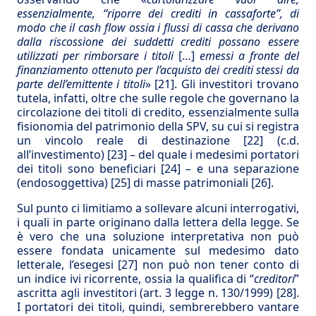
essenzialmente, “riporre dei crediti in cassaforte”, di
modo che il cash flow ossia i flussi di cassa che derivano
dalla riscossione dei suddetti crediti possano essere
utilizzati per rimborsare i titoli
[…]
emessi a fronte del
finanziamento ottenuto per l’acquisto dei crediti stessi da
parte dell’emittente i titoli
»
[21]
. Gli investitori trovano
tutela, infatti, oltre che sulle regole che governano la
circolazione dei titoli di credito, essenzialmente sulla
fisionomia del patrimonio della SPV, su cui si registra
un vincolo reale di destinazione
[22]
(c.d.
all’investimento)
[23]
– del quale i medesimi portatori
dei titoli sono beneficiari
[24]
– e una separazione
(endosoggettiva)
[25]
di masse patrimoniali
[26]
.
Sul punto ci limitiamo a sollevare alcuni interrogativi,
i quali in parte originano dalla lettera della legge. Se
è vero che una soluzione interpretativa non può
essere fondata unicamente sul medesimo dato
letterale, l’esegesi
[27]
non può non tener conto di
un indice ivi ricorrente, ossia la qualifica di “
creditori
”
ascritta agli investitori (art. 3 legge n. 130/1999)
[28]
.
I portatori dei titoli, quindi, sembrerebbero vantare