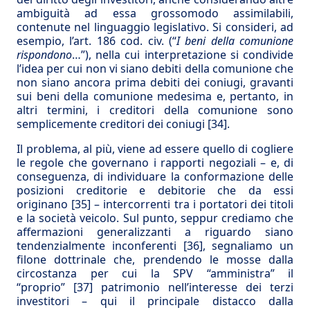
ambiguità ad essa grossomodo assimilabili,
contenute nel linguaggio legislativo. Si consideri, ad
esempio, l’art. 186 cod. civ. (“
I
beni della comunione
rispondono
…”), nella cui interpretazione si condivide
l’idea per cui non vi siano debiti della comunione che
non siano ancora prima debiti dei coniugi, gravanti
sui beni della comunione medesima e, pertanto, in
altri termini, i creditori della comunione sono
semplicemente creditori dei coniugi
[34]
.
Il problema, al più, viene ad essere quello di cogliere
le regole che governano i rapporti negoziali – e, di
conseguenza, di individuare la conformazione delle
posizioni creditorie e debitorie che da essi
originano
[35]
– intercorrenti tra i portatori dei titoli
e la società veicolo. Sul punto, seppur crediamo che
affermazioni generalizzanti a riguardo siano
tendenzialmente inconferenti
[36]
, segnaliamo un
filone dottrinale che, prendendo le mosse dalla
circostanza per cui la SPV “amministra” il
“proprio”
[37]
patrimonio nell’interesse dei terzi
investitori – qui il principale distacco dalla