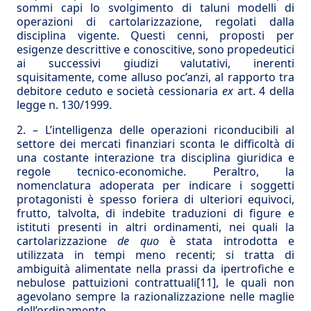
sommi capi lo svolgimento di taluni modelli di
operazioni di cartolarizzazione, regolati dalla
disciplina vigente. Questi cenni, proposti per
esigenze descrittive e conoscitive, sono propedeutici
ai successivi giudizi valutativi, inerenti
squisitamente, come alluso poc’anzi, al rapporto tra
debitore ceduto e società cessionaria
ex
art. 4 della
legge n. 130/1999.
2. – L’intelligenza delle operazioni riconducibili al
settore dei mercati finanziari sconta le difficoltà di
una costante interazione tra disciplina giuridica e
regole tecnico-economiche. Peraltro, la
nomenclatura adoperata per indicare i soggetti
protagonisti è spesso foriera di ulteriori equivoci,
frutto, talvolta, di indebite traduzioni di figure e
istituti presenti in altri ordinamenti, nei quali la
cartolarizzazione
de quo
è stata introdotta e
utilizzata in tempi meno recenti; si tratta di
ambiguità alimentate nella prassi da ipertrofiche e
nebulose pattuizioni contrattuali
[11]
, le quali non
agevolano sempre la razionalizzazione nelle maglie
dell’ordinamento.