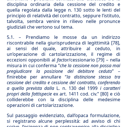
disciplina ordinaria della cessione del credito e
quella regolata dalla legge n. 130 sotto le lenti del
principio di relatività del contratto, seppure l’istituto,
talvolta, sembra venire in rilievo nelle pronunce
giudiziali che vertono sul tema.
5.1. – Prendiamo le mosse da un indirizzo
riscontrabile nella giurisprudenza di legittimità
[78]
,
ai sensi del quale, attribuire al ceduto, in
un’operazione di cartolarizzazione, il regime di
eccezioni opponibili al
factor
/cessionario
[79]
– nella
misura in cui conferma “
che la cessione non possa mai
pregiudicare la posizione del debitore ceduto
” –
finirebbe per annullare “
la distinzione stessa tra
cessione del credito e cessione del contratto, conferendo
a quella prevista dalla
L. n. 130 del 1999
i caratteri
propri della fattispecie
ex art. 1411 cod. civ.”
[80]
e ciò
colliderebbe con la disciplina delle medesime
operazioni di cartolarizzazione.
Sul passaggio evidenziato, dall’opaca formulazione,
si registrano alcune perplessità: ad avviso di chi
scrive, l’esigenza di non contravvenire alla disciplina