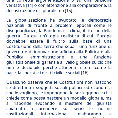
una corretta argomentazione o su una tensione
veritativa
[14]
o con attenzione alla comparazione, la
decostruzione e il pluralismo
[15]
.
La globalizzazione ha svuotato le democrazie
nazionali di fronte a problemi epocali come le
diseguaglianze, la Pandemia, il clima, il ritorno della
guerra. Da qui un’utopia realistica di cui l’Europa
dovrebbe essere il fulcro sulla base di una
Costituzione della terra che separi una funzione di
governo e di innovazione affidata alla Politica e alla
Pubblica amministrazione e una funzione
giurisdizionale di garanzia a livello globale su ciò che
non è decidibile perché attinenti a temi come la
pace, la libertà e i diritti civile e sociali
[16]
.
Qualcuno osserva che le Costituzioni non nascono
se difettano i soggetti sociali politici ed economici
che le vogliono, le impongono, le sorreggono e ci si
chiede come possa nascere un modello globale, ma
si risponde evocando il mestiere del giurista
chiamato a prendere sul serio le norme
costituzionali internazionali, elaborando e