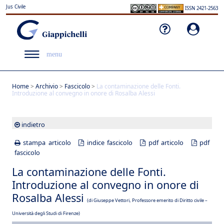
Jus Civile
ISSN 2421-2563
menu
Home
>
Archivio
>
Fascicolo
>
La contaminazione delle Fonti.
Introduzione al convegno in onore di Rosalba Alessi
indietro
stampa articolo
indice fascicolo
pdf articolo
pdf
fascicolo
La contaminazione delle Fonti.
Introduzione al convegno in onore di
Rosalba Alessi
(di Giuseppe Vettori, Professore emerito di Diritto civile –
Università degli Studi di Firenze)