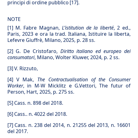
principi di ordine pubblico
[17]
.
NOTE
[1]
M. Fabre Magnan,
L’istitution de la liberté
, 2 ed.,
Paris, 2023 e ora la trad. Italiana, Istituire la liberta,
Lefevre Giuffrè, Milano, 2025, p. 28 ss.
[2]
G. De Cristofaro,
Diritto italiano ed europeo dei
consumatori
, Milano, Wolter Kluwer, 2024, p. 2 ss.
[3]
V. Rizzuto,
[4]
V Mak,
The Contractualisation of the Consumer
Worker
, in M-W Micklitz e G.Vettori, The futur of
Person, Hart, 2025, p. 275 ss.
[5]
Cass. n. 898 del 2018.
[6]
Cass.. n. 4022 del 2018.
[7]
Cass. n. 238 del 2014, n. 21255 del 2013, n. 16601
del 2017.