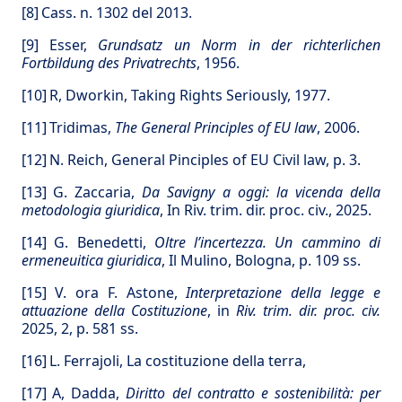
[8]
Cass. n. 1302 del 2013.
[9]
Esser,
Grundsatz
un Norm in der richterlichen
Fortbildung des Privatrechts
, 1956.
[10]
R, Dworkin, Taking Rights Seriously, 1977.
[11]
Tridimas,
The General Principles of EU law
, 2006.
[12]
N. Reich, General Pinciples of EU Civil law, p. 3.
[13]
G. Zaccaria,
Da Savigny a oggi: la vicenda della
metodologia giuridica
, In Riv. trim. dir. proc. civ., 2025.
[14]
G. Benedetti,
Oltre l’incertezza. Un cammino di
ermeneuitica giuridica
, Il Mulino, Bologna, p. 109 ss.
[15]
V. ora F. Astone,
Interpretazione della legge e
attuazione della Costituzione
, in
Riv. trim. dir. proc. civ.
2025, 2, p. 581 ss.
[16]
L. Ferrajoli, La costituzione della terra,
[17]
A, Dadda,
Diritto del contratto e sostenibilità: per