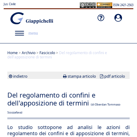
Jus Civile
ISSN 2421-2563
menu
Home
>
Archivio
>
Fascicolo
>
Del regolamento di confini e
dell'apposizione di termini
indietro
stampa articolo
pdf articolo
Del regolamento di confini e
dell'apposizione di termini
(di Oberdan Tommaso
Scozzafava)
Lo studio sottopone ad analisi le azioni di
regolamento dei confini e di apposizione di termini,