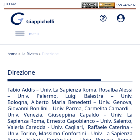
Jus Civile
ISSN 2421-2563
menu
home
>
La Rivista
>
Direzione
Direzione
Fabio Addis
– Univ. La Sapienza Roma,
Rosalba Alessi
– Univ. Palermo,
Luigi Balestra
– Univ.
Bologna,
Alberto Maria Benedetti
– Univ. Genova,
Giovanni Bonilini
– Univ. Parma,
Carmelita Camardi
–
Univ. Venezia,
Giuseppina Capaldo
– Univ. La
Sapienza Roma,
Ernesto Capobianco
– Univ. Salento,
Valeria Caredda
- Univ. Cagliari,
Raffaele Caterina
-
Univ. Torino,
Massimo Confortini
– Univ. La Sapienza
Roma,
Valeria Confortini
- Univ. Pegaso Roma,