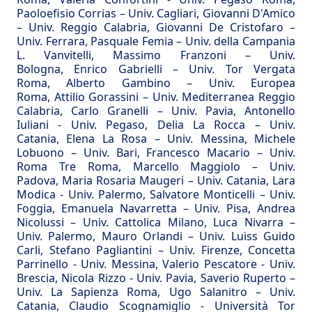
Paoloefisio Corrias
– Univ. Cagliari,
Giovanni D'Amico
– Univ. Reggio Calabria,
Giovanni De Cristofaro
–
Univ. Ferrara,
Pasquale Femia
– Univ. della Campania
L. Vanvitelli,
Massimo Franzoni
– Univ.
Bologna,
Enrico Gabrielli
– Univ. Tor Vergata
Roma,
Alberto Gambino
– Univ. Europea
Roma,
Attilio Gorassini
– Univ. Mediterranea Reggio
Calabria,
Carlo Granelli
– Univ. Pavia,
Antonello
Iuliani
- Univ. Pegaso,
Delia La Rocca
– Univ.
Catania,
Elena La Rosa
– Univ. Messina,
Michele
Lobuono
– Univ. Bari,
Francesco Macario
– Univ.
Roma Tre Roma,
Marcello Maggiolo
– Univ.
Padova,
Maria Rosaria Maugeri
– Univ. Catania,
Lara
Modica
- Univ. Palermo,
Salvatore Monticelli
– Univ.
Foggia,
Emanuela Navarretta
– Univ. Pisa,
Andrea
Nicolussi
– Univ. Cattolica Milano,
Luca Nivarra
–
Univ. Palermo,
Mauro Orlandi
– Univ. Luiss Guido
Carli,
Stefano Pagliantini
– Univ. Firenze,
Concetta
Parrinello
- Univ. Messina,
Valerio Pescatore
- Univ.
Brescia,
Nicola Rizzo
- Univ. Pavia,
Saverio Ruperto
–
Univ. La Sapienza Roma,
Ugo Salanitro
– Univ.
Catania,
Claudio Scognamiglio
- Università Tor