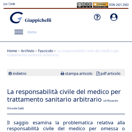
Jus Civile
ISSN 2421-2563
menu
Home
>
Archivio
>
Fascicolo
>
La responsabilità civile del medico per
trattamento sanitario arbitrario
indietro
stampa articolo
pdf articolo
La responsabilità civile del medico per
trattamento sanitario arbitrario
(di Riccardo
Omodei Salè)
Il saggio esamina la problematica relativa alla
responsabilità civile del medico per omessa o