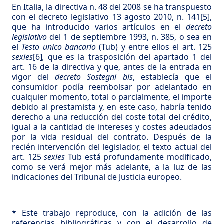
En Italia, la directiva n. 48 del 2008 se ha transpuesto
con el decreto legislativo 13 agosto 2010, n. 141
[5]
,
que ha introducido varios artículos en el
decreto
legislativo
del 1 de septiembre 1993, n. 385, o sea en
el
Testo unico bancario
(Tub) y entre ellos el art. 125
sexies
[6]
,
que es la trasposición del apartado 1 del
art. 16 de la directiva y que, antes de la entrada en
vigor del
decreto Sostegni bis
, establecía que el
consumidor podía reembolsar por adelantado en
cualquier momento, total o parcialmente, el importe
debido al prestamista y, en este caso, habría tenido
derecho a una reducción del coste total del crédito,
igual a la cantidad de intereses y costes adeudados
por la vida residual del contrato. Después de la
recién intervención del legislador, el texto actual del
art. 125
sexies
Tub está profundamente modificado,
como se verá mejor más adelante, a la luz de las
indicaciones del Tribunal de Justicia europeo.
* Este trabajo reproduce, con la adición de las
referencias bibliográficas y con el desarrollo de