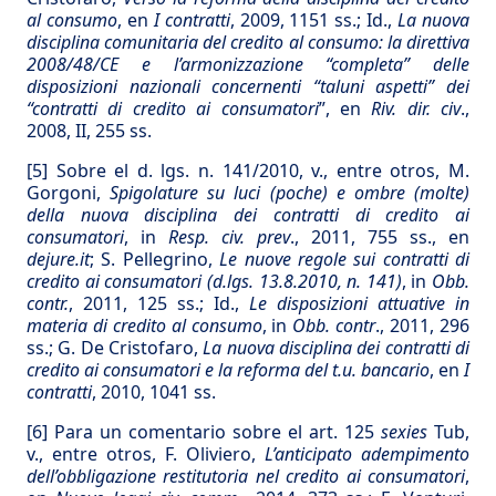
al consumo
, en
I contratti
, 2009, 1151 ss.; Id.,
La nuova
disciplina comunitaria del credito al consumo: la direttiva
2008/48/CE e l’armonizzazione “completa” delle
disposizioni nazionali concernenti “taluni aspetti” dei
“contratti di credito ai consumatori
”, en
Riv. dir. civ
.,
2008, II, 255 ss.
[5]
Sobre el d. lgs. n. 141/2010, v., entre otros, M.
Gorgoni,
Spigolature su luci (poche) e ombre (molte)
della nuova disciplina dei contratti di credito ai
consumatori
, in
Resp. civ. prev
., 2011, 755 ss., en
dejure.it
; S. Pellegrino,
Le nuove regole sui contratti di
credito ai consumatori (d.lgs. 13.8.2010, n. 141)
, in
Obb.
contr.
, 2011, 125 ss.; Id.,
Le disposizioni attuative in
materia di credito al consumo
, in
Obb. contr
., 2011, 296
ss.; G. De Cristofaro,
La nuova disciplina dei contratti di
credito ai consumatori e la reforma del t.u. bancario
, en
I
contratti
, 2010, 1041 ss.
[6]
Para un comentario sobre el art. 125
sexies
Tub,
v., entre otros, F. Oliviero,
L’anticipato adempimento
dell’obbligazione restitutoria nel credito ai consumatori
,