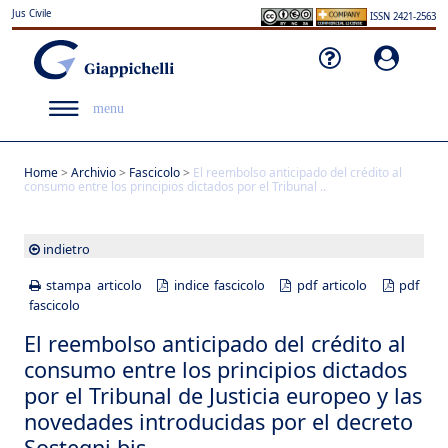
Jus Civile
ISSN 2421-2563
menu
Home
>
Archivio
>
Fascicolo
>
El reembolso anticipado del crédito al
consumo entre los principios dictados por el Tribunal ..
indietro
stampa articolo
indice fascicolo
pdf articolo
pdf
fascicolo
El reembolso anticipado del crédito al
consumo entre los principios dictados
por el Tribunal de Justicia europeo y las
novedades introducidas por el decreto
Sostegni bis