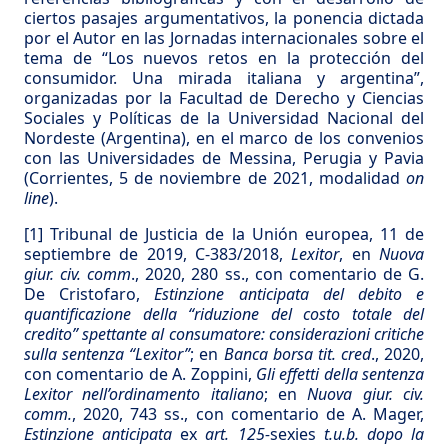
ciertos pasajes argumentativos, la ponencia dictada
por el Autor en las Jornadas internacionales sobre el
tema de “Los nuevos retos en la protección del
consumidor. Una mirada italiana y argentina”,
organizadas por la Facultad de Derecho y Ciencias
Sociales y Políticas de la Universidad Nacional del
Nordeste (Argentina), en el marco de los convenios
con las Universidades de Messina, Perugia y Pavia
(Corrientes, 5 de noviembre de 2021, modalidad
on
line
).
[1] Tribunal de Justicia de la Unión europea, 11 de
septiembre de 2019, C-383/2018,
Lexitor
, en
Nuova
giur. civ. comm
., 2020, 280 ss., con comentario de G.
De Cristofaro,
Estinzione anticipata del debito e
quantificazione della “riduzione del costo totale del
credito” spettante al consumatore: considerazioni critiche
sulla sentenza “Lexitor”
; en
Banca borsa tit. cred
., 2020,
con comentario de A. Zoppini,
Gli effetti della sentenza
Lexitor nell’ordinamento italiano
; en
Nuova giur. civ.
comm.
, 2020, 743 ss., con comentario de A. Mager,
Estinzione anticipata
ex
art. 125-
sexies
t.u.b. dopo la