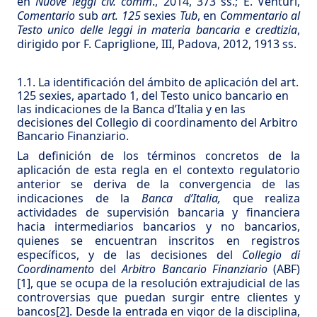
en
Nuove leggi civ. comm
., 2014, 373 ss.; E. Venturi,
Comentario
sub
art. 125
sexies
Tub
, en
Commentario al
Testo unico delle leggi in materia bancaria e credtizia
,
dirigido por F. Capriglione, III, Padova, 2012, 1913 ss.
1.1. La identificación del ámbito de aplicación del art.
125 sexies, apartado 1, del Testo unico bancario en
las indicaciones de la Banca d’Italia y en las
decisiones del Collegio di coordinamento del Arbitro
Bancario Finanziario.
La definición de los términos concretos de la
aplicación de esta regla en el contexto regulatorio
anterior se deriva de la convergencia de las
indicaciones de la
Banca d’Italia,
que realiza
actividades de supervisión bancaria y financiera
hacia intermediarios bancarios y no bancarios,
quienes se encuentran inscritos en registros
específicos, y de las decisiones del
Collegio di
Coordinamento
del
Arbitro
Bancario Finanziario
(ABF)
[1]
, que se ocupa de la resolución extrajudicial de las
controversias que puedan surgir entre clientes y
bancos
[2]
. Desde la entrada en vigor de la disciplina,