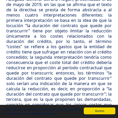
de mayo de 2019, en las que se afirma que el texto
de la directiva se presta de forma abstracta a al
menos cuatro interpretaciones diferentes: la
primera interpretación se basa en la idea de que la
locución “la duración del contrato que quede por
transcurrir” tiene por objeto limitar la reducción
únicamente a los costes relacionados con la
duración del crédito, por lo tanto, el término
“costes” se refiere a los gastos que la entidad de
crédito tiene que sufragar en relación con el crédito
concedido; la segunda interpretación tendría como
consecuencia que el coste total del crédito debería
reducirse en proporción al período contractual que
quede por transcurrir, entonces, los términos “la
duración del contrato que quede por transcurrir”
solo serían una indicación de la manera en que se
calcula la reducción, es decir, en proporción a “la
duración del contrato que quede por transcurrir”; la
tercera, que es la que proponen las demandadas,
consiste en considerar que los únicos costes que
pueden deducirse del coste total del crédito son
Questo sita utilizza cookies per assicurarti la miglior esperienza
Accetto
di navigazione possibile
Maggiori informazioni
aquellos que figuran formalmente en el contrato de