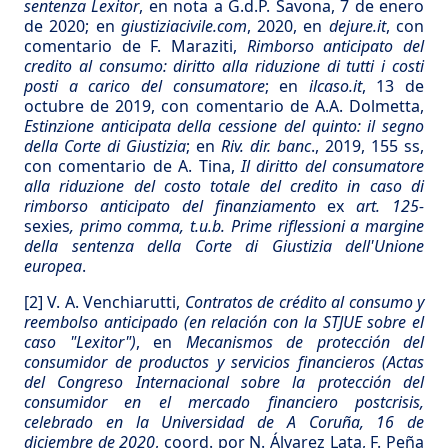
sentenza Lexitor
, en nota a G.d.P. Savona, 7 de enero
de 2020; en
giustiziacivile.com
, 2020, en
dejure.it
, con
comentario de F. Maraziti,
Rimborso anticipato del
credito al consumo: diritto alla riduzione di tutti i costi
posti a carico del consumatore
; en
ilcaso.it
, 13 de
octubre de 2019, con comentario de A.A. Dolmetta,
Estinzione anticipata della cessione del quinto: il segno
della Corte di Giustizia
; en
Riv. dir. banc
., 2019, 155 ss,
con comentario de A. Tina,
Il diritto del consumatore
alla riduzione del costo totale del credito in caso di
rimborso anticipato del finanziamento
ex
art. 125-
sexies
, primo comma, t.u.b. Prime riflessioni a margine
della sentenza della Corte di Giustizia dell'Unione
europea
.
[2]
V. A. Venchiarutti,
Contratos de crédito al consumo y
reembolso anticipado (en relación con la STJUE sobre el
caso "Lexitor")
, en
Mecanismos de protección del
consumidor de productos y servicios financieros (Actas
del Congreso Internacional sobre la protección del
consumidor en el mercado financiero postcrisis,
celebrado en la Universidad de A Coruña, 16 de
diciembre de 2020
, coord. por N. Álvarez Lata, F. Peña