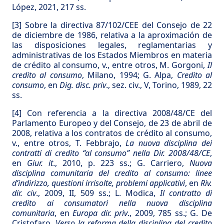
López, 2021, 217 ss.
[3]
Sobre la directiva 87/102/CEE del Consejo de 22
de diciembre de 1986, relativa a la aproximación de
las disposiciones legales, reglamentarias y
administrativas de los Estados Miembros en materia
de crédito al consumo, v., entre otros, M. Gorgoni,
Il
credito al consumo
, Milano, 1994; G. Alpa,
Credito al
consumo
, en
Dig. disc. priv
., sez. civ., V, Torino, 1989, 22
ss.
[4]
Con referencia a la directiva 2008/48/CE del
Parlamento Europeo y del Consejo, de 23 de abril de
2008, relativa a los contratos de crédito al consumo,
v., entre otros, T. Febbrajo,
La nuova disciplina dei
contratti di credito “al consumo” nella Dir. 2008/48/CE
,
en
Giur. it
., 2010, p. 223 ss.; G. Carriero,
Nuova
disciplina comunitaria del credito al consumo: linee
d’indirizzo, questioni irrisolte, problemi applicativi
, en
Riv.
dir. civ
., 2009, II, 509 ss.; L. Modica,
Il contratto di
credito ai consumatori nella nuova disciplina
comunitaria
, en
Europa dir. priv
., 2009, 785 ss.; G. De
Cristofaro,
Verso la reforma della disciplina del credito