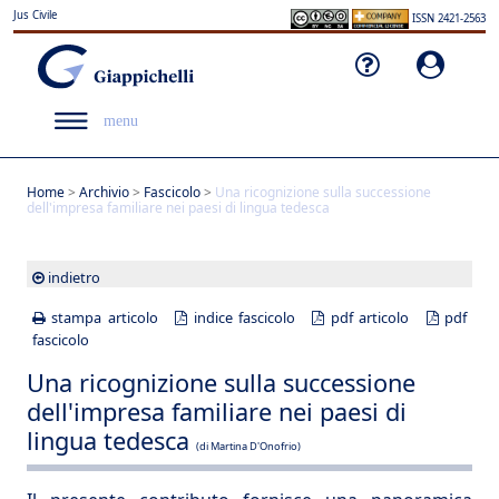
Jus Civile
ISSN 2421-2563
menu
Home
>
Archivio
>
Fascicolo
>
Una ricognizione sulla successione
dell'impresa familiare nei paesi di lingua tedesca
indietro
stampa articolo
indice fascicolo
pdf articolo
pdf
fascicolo
Una ricognizione sulla successione
dell'impresa familiare nei paesi di
lingua tedesca
(di Martina D'Onofrio)