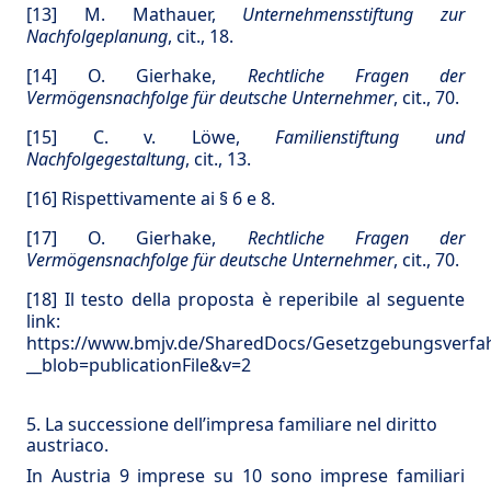
[13]
M. Mathauer,
Unternehmensstiftung zur
Nachfolgeplanung
, cit., 18.
[14]
O. Gierhake,
Rechtliche Fragen der
Vermögensnachfolge für deutsche Unternehmer
, cit., 70.
[15]
C. v. Löwe,
Familienstiftung und
Nachfolgegestaltung
, cit., 13.
[16]
Rispettivamente ai § 6 e 8.
[17]
O. Gierhake,
Rechtliche Fragen der
Vermögensnachfolge für deutsche Unternehmer
, cit., 70.
[18]
Il testo della proposta è reperibile al seguente
link:
https://www.bmjv.de/SharedDocs/Gesetzgebungsverfa
__blob=publicationFile&v=2
5. La successione dell’impresa familiare nel diritto
austriaco.
In Austria 9 imprese su 10 sono imprese familiari