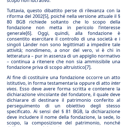
scopo non lucrativo.
Tuttavia, questo dibattito perse di rilevanza con la
riforma del 2002
[5]
, poiché nella versione attuale il §
80 BGB richiede soltanto che lo scopo della
fondazione non metta in pericolo l’interesse
generale
[6]
. Oggi, quindi, alla fondazione è
consentito esercitare il controllo di una società e i
singoli Länder non sono legittimati a impedire tale
attività; nondimeno, a onor del vero, vi è chi in
letteratura – pur in assenza di un appiglio normativo
– continua a ritenere che non sia ammissibile una
fondazione priva di scopo altruistico
[7]
.
Al fine di costituire una fondazione occorre un atto
istitutivo, in forma testamentaria oppure di atto
inter
vivos
. Esso deve avere forma scritta e contenere la
dichiarazione vincolante del fondatore, il quale deve
dichiarare di destinare il patrimonio conferito al
perseguimento di un obiettivo degli stesso
specificato. Ai sensi del § 81 BGB, la dichiarazione
deve includere il nome della fondazione, la sede, lo
scopo, la composizione del patrimonio, nonché