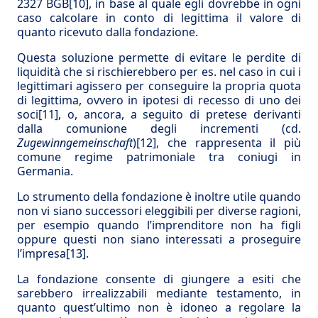
2327 BGB
[10]
, in base al quale egli dovrebbe in ogni
caso calcolare in conto di legittima il valore di
quanto ricevuto dalla fondazione.
Questa soluzione permette di evitare le perdite di
liquidità che si rischierebbero per es. nel caso in cui i
legittimari agissero per conseguire la propria quota
di legittima, ovvero in ipotesi di recesso di uno dei
soci
[11]
, o, ancora, a seguito di pretese derivanti
dalla comunione degli incrementi (cd.
Zugewinngemeinschaft
)
[12]
, che rappresenta il più
comune regime patrimoniale tra coniugi in
Germania.
Lo strumento della fondazione è inoltre utile quando
non vi siano successori eleggibili per diverse ragioni,
per esempio quando l’imprenditore non ha figli
oppure questi non siano interessati a proseguire
l’impresa
[13]
.
La fondazione consente di giungere a esiti che
sarebbero irrealizzabili mediante testamento, in
quanto quest’ultimo non è idoneo a regolare la