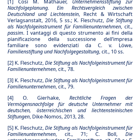
[1]
Così M. Mathauer,
Unternehmensstiftung zur
Nachfolgeplanung.
Ein Rechtsvergleich zwischen
Deutschland und Liechtenstein
, Recht & Wirtschaft
Verlagsanstalt, 2016, 5 ss.; K. Fleschutz,
Die Stiftung
als Nachfolgeinstrument für Familienunternehmen
, cit.,
passim
. I vantaggi di questo strumento ai fini della
pianificazione della successione dell’impresa
familiare sono evidenziati da C. v. Löwe,
Familienstiftung und Nachfolgegestaltung
, cit., 10 ss.
[2]
K. Fleschutz,
Die Stiftung als Nachfolgeinstrument für
Familienunternehmen
, cit., 78.
[3]
K. Fleschutz,
Die Stiftung als Nachfolgeinstrument für
Familienunternehmen
, cit., 79.
[4]
O. Gierhake,
Rechtliche Fragen der
Vermögensnachfolge für deutsche Unternehmer mit
deutschen, österreichischen und liechtensteinischen
Stiftungen
, Dike-Nomos, 2013, 28.
[5]
K. Fleschutz,
Die Stiftung als Nachfolgeinstrument für
Familienunternehmen
, cit., 71; C. Boll,
Die