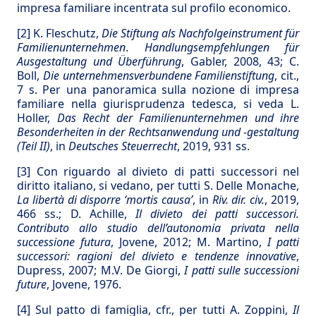
impresa familiare incentrata sul profilo economico.
[2]
K. Fleschutz,
Die Stiftung als Nachfolgeinstrument für
Familienunternehmen
.
Handlungsempfehlungen für
Ausgestaltung und Überführung
, Gabler, 2008, 43; C.
Boll,
Die unternehmensverbundene Familienstiftung
, cit.,
7 s. Per una panoramica sulla nozione di impresa
familiare nella giurisprudenza tedesca, si veda L.
Holler,
Das Recht der Familienunternehmen und ihre
Besonderheiten in der Rechtsanwendung und -gestaltung
(Teil II)
, in
Deutsches Steuerrecht
, 2019, 931 ss.
[3]
Con riguardo al divieto di patti successori nel
diritto italiano, si vedano, per tutti S. Delle Monache,
La libertà di disporre ‘mortis causa’
, in
Riv. dir. civ.
, 2019,
466 ss.; D. Achille,
Il divieto dei patti successori.
Contributo allo studio dell’autonomia privata nella
successione futura
, Jovene, 2012; M. Martino,
I patti
successori: ragioni del divieto e tendenze innovative
,
Dupress, 2007; M.V. De Giorgi,
I patti sulle successioni
future
, Jovene, 1976.
[4]
Sul patto di famiglia, cfr., per tutti A. Zoppini,
Il