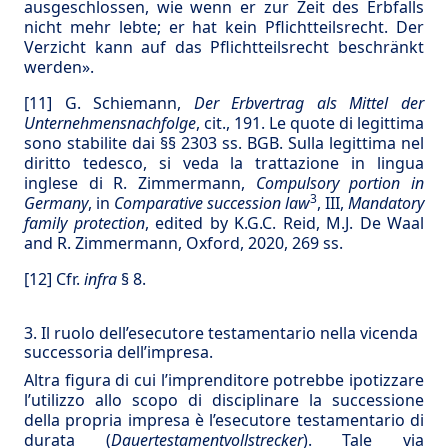
ausgeschlossen, wie wenn er zur Zeit des Erbfalls
nicht mehr lebte; er hat kein Pflichtteilsrecht. Der
Verzicht kann auf das Pflichtteilsrecht beschränkt
werden».
[11]
G. Schiemann,
Der Erbvertrag als Mittel der
Unternehmensnachfolge
, cit., 191. Le quote di legittima
sono stabilite dai §§ 2303 ss. BGB. Sulla legittima nel
diritto tedesco, si veda la trattazione in lingua
inglese di R. Zimmermann,
Compulsory portion in
3
Germany
, in
Comparative succession law
, III,
Mandatory
family protection
, edited by K.G.C. Reid, M.J. De Waal
and R. Zimmermann, Oxford, 2020, 269 ss.
[12]
Cfr.
infra
§ 8.
3. Il ruolo dell’esecutore testamentario nella vicenda
successoria dell’impresa.
Altra figura di cui l’imprenditore potrebbe ipotizzare
l’utilizzo allo scopo di disciplinare la successione
della propria impresa è l’esecutore testamentario di
durata (
Dauertestamentvollstrecker
). Tale via