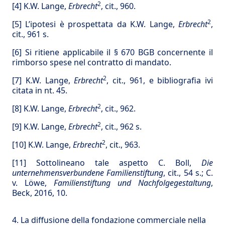
2
[4]
K.W. Lange,
Erbrecht
, cit., 960.
2
[5]
L’ipotesi è prospettata da K.W. Lange,
Erbrecht
,
cit., 961 s.
[6]
Si ritiene applicabile il § 670 BGB concernente il
rimborso spese nel contratto di mandato.
2
[7]
K.W. Lange,
Erbrecht
, cit., 961, e bibliografia ivi
citata in nt. 45.
2
[8]
K.W. Lange,
Erbrecht
, cit., 962.
2
[9]
K.W. Lange,
Erbrecht
, cit., 962 s.
2
[10]
K.W. Lange,
Erbrecht
, cit., 963.
[11]
Sottolineano tale aspetto C. Boll,
Die
unternehmensverbundene Familienstiftung
, cit., 54 s.; C.
v. Löwe,
Familienstiftung und Nachfolgegestaltung
,
Beck, 2016, 10.
4. La diffusione della fondazione commerciale nella