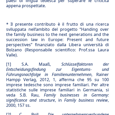
paesi di lingua tedesca per superare le criticità
appena prospettate.
* Il presente contributo è il frutto di una ricerca
sviluppata nell’ambito del progetto “Handing over
the family business to the next generations and the
succession law in Europe: Present and future
perspectives” finanziato dalla Libera università di
Bolzano (Responsabile scientifico: Prof.ssa Laura
Valle).
[1] S.A. Maaß,
Schlüsselfaktoren der
Entscheidungsfindung zur Eigentums- und
Führungsnachfolge in Familienunternehmen
, Rainer
Hampp Verlag, 2012, 1, afferma che 95 su 100
imprese tedesche sono imprese familiari. Per altre
statistiche sulle imprese familiari in Germania, si
veda S.B. Rau,
Family businesses in Germany:
significance and structure
, in
Family business review
,
2000, 157 ss.
[2]
C. Boll,
Die unternehmensverbundene