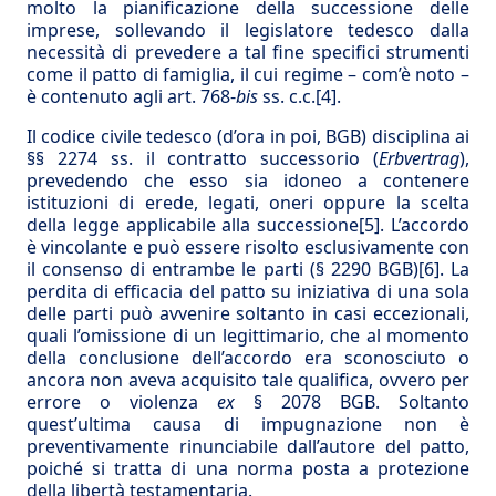
molto la pianificazione della successione delle
imprese, sollevando il legislatore tedesco dalla
necessità di prevedere a tal fine specifici strumenti
come il patto di famiglia, il cui regime – com’è noto –
è contenuto agli art. 768-
bis
ss. c.c.
[4]
.
Il codice civile tedesco (d’ora in poi, BGB) disciplina ai
§§ 2274 ss. il contratto successorio (
Erbvertrag
),
prevedendo che esso sia idoneo a contenere
istituzioni di erede, legati, oneri oppure la scelta
della legge applicabile alla successione
[5]
. L’accordo
è vincolante e può essere risolto esclusivamente con
il consenso di entrambe le parti (§ 2290 BGB)
[6]
. La
perdita di efficacia del patto su iniziativa di una sola
delle parti può avvenire soltanto in casi eccezionali,
quali l’omissione di un legittimario, che al momento
della conclusione dell’accordo era sconosciuto o
ancora non aveva acquisito tale qualifica, ovvero per
errore o violenza
ex
§ 2078 BGB. Soltanto
quest’ultima causa di impugnazione non è
preventivamente rinunciabile dall’autore del patto,
poiché si tratta di una norma posta a protezione
della libertà testamentaria.