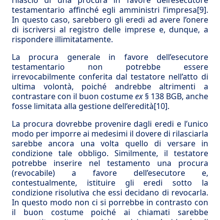
rilascio di una procura in favore dell’esecutore
testamentario affinché egli amministri l’impresa
[9]
.
In questo caso, sarebbero gli eredi ad avere l’onere
di iscriversi al registro delle imprese e, dunque, a
rispondere illimitatamente.
La procura generale in favore dell’esecutore
testamentario non potrebbe essere
irrevocabilmente conferita dal testatore nell’atto di
ultima volontà, poiché andrebbe altrimenti a
contrastare con il buon costume
ex
§ 138 BGB, anche
fosse limitata alla gestione dell’eredità
[10]
.
La procura dovrebbe provenire dagli eredi e l’unico
modo per imporre ai medesimi il dovere di rilasciarla
sarebbe ancora una volta quello di versare in
condizione tale obbligo. Similmente, il testatore
potrebbe inserire nel testamento una procura
(revocabile) a favore dell’esecutore e,
contestualmente, istituire gli eredi sotto la
condizione risolutiva che essi decidano di revocarla.
In questo modo non ci si porrebbe in contrasto con
il buon costume poiché ai chiamati sarebbe