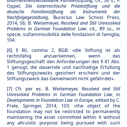
unternehmensverbundene Familienstiftung
, cit., 50 s.; F.
Oppel,
Die österreichische Privatstiftung und die
deutsche Familienstiftung als Instrumente der
Nachfolgegestaltung
, Bucerius Law School Press,
2014, 56; B. Weitemeyer,
Resolved and Still Unresolved
Problems in German Foundation Law
, cit., 89 ss., in
specie, sull’ammissibilità delle fondazioni di famiglia,
104.
[6]
§ 80, comma 2, BGB: «die Stiftung ist als
rechtsfähig anzuerkennen, wenn das
Stiftungsgeschäft den Anforderungen des § 81 Abs.
1 genügt, die dauernde und nachhaltige Erfüllung
des Stiftungszwecks gesichert erscheint und der
Stiftungszweck das Gemeinwohl nicht gefährdet».
[7]
Cfr. per es. B. Weitemeyer,
Resolved and Still
Unresolved Problems in German Foundation Law
, in
Developments in Foundation Law in Europe
, edited by C.
Prele, Springer, 2014, 103: «the object of the
foundation may not be restricted to permanently
maintaining the asset committed within it without
any altruistic purpose being pursued with such