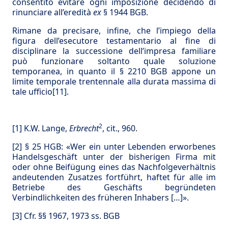
consentito evitare ogni imposizione decidendo di
rinunciare all’eredità
ex
§ 1944 BGB.
Rimane da precisare, infine, che l’impiego della
figura dell’esecutore testamentario al fine di
disciplinare la successione dell’impresa familiare
può funzionare soltanto quale soluzione
temporanea, in quanto il § 2210 BGB appone un
limite temporale trentennale alla durata massima di
tale ufficio
[11]
.
2
[1]
K.W. Lange,
Erbrecht
, cit., 960.
[2]
§ 25 HGB: «Wer ein unter Lebenden erworbenes
Handelsgeschäft unter der bisherigen Firma mit
oder ohne Beifügung eines das Nachfolgeverhältnis
andeutenden Zusatzes fortführt, haftet für alle im
Betriebe des Geschäfts begründeten
Verbindlichkeiten des früheren Inhabers […]».
[3]
Cfr. §§ 1967, 1973 ss. BGB