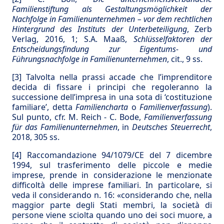
Familienstiftung als Gestaltungsmöglichkeit der
Nachfolge in Familienunternehmen – vor dem rechtlichen
Hintergrund des Instituts der Unterbeteiligung
, Zerb
Verlag, 2016, 1; S.A. Maaß,
Schlüsselfaktoren der
Entscheidungsfindung zur Eigentums- und
Führungsnachfolge in Familienunternehmen
, cit., 9 ss.
[3]
Talvolta nella prassi accade che l’imprenditore
decida di fissare i principi che regoleranno la
successione dell’impresa in una sota di ‘costituzione
familiare’, detta
Familiencharta
o
Familienverfassung
).
Sul punto, cfr. M. Reich - C. Bode,
Familienverfassung
für das Familienunternehmen
, in
Deutsches Steuerrecht
,
2018, 305 ss.
[4]
Raccomandazione 94/1079/CE del 7 dicembre
1994, sul trasferimento delle piccole e medie
imprese, prende in considerazione le menzionate
difficoltà delle imprese familiari. In particolare, si
veda il considerando n. 16: «considerando che, nella
maggior parte degli Stati membri, la società di
persone viene sciolta quando uno dei soci muore, a