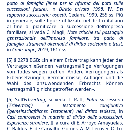
patto di famiglia (linee per la riforma dei patti sulle
successioni future)
, in
Diritto privato 1998
, IV,
Del
rapporto successorio: aspetti
, Cedam, 1999, 255 ss. Più
in generale, sulle figure utilizzate nel diritto italiano
al fine di pianificare la successione dell’impresa
familiare, si veda C. Magli,
Note critiche
sul passaggio
generazionale dell’impresa familiare, tra patto di
famiglia, strumenti alternativi di diritto societario e trust
,
in
Contr. impr.
, 2019, 1617 ss.
[5]
§ 2278 BGB: «In einem Erbvertrag kann jeder der
Vertragschließenden vertragsmäßige Verfügungen
von Todes wegen treffen. Andere Verfügungen als
Erbeinsetzungen, Vermächtnisse, Auflagen und die
Wahl des anzuwendenden Erbrechts können
vertragsmäßig nicht getroffen werden».
[6]
Sull’
Erbvertrag
, si veda T. Raff,
Patto successorio
(‘Erbvertrag’) e testamento congiuntivo
(‘gemeinschaftliches Testament’) nel diritto tedesco
, in
Casi controversi in materia di diritto delle successioni
.
Esperienze straniere
, II, a cura di E. Arroyo Amayuelas,
C. Baldus, E. de Carvalho Gomes, A.-M. Leroyer, Q. Lu,