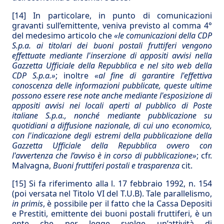
[14]
In particolare, in punto di comunicazioni
gravanti sull’emittente, veniva previsto al comma 4°
del medesimo articolo che
«le comunicazioni della CDP
S.p.a. ai titolari dei buoni postali fruttiferi vengono
effettuate mediante l'inserzione di appositi avvisi nella
Gazzetta Ufficiale della Repubblica e nel sito web della
CDP S.p.a.»
; inoltre
«al fine di garantire l'effettiva
conoscenza delle informazioni pubblicate, queste ultime
possono essere rese note anche mediante l'esposizione di
appositi avvisi nei locali aperti al pubblico di Poste
italiane S.p.a., nonché mediante pubblicazione su
quotidiani a diffusione nazionale, di cui uno economico,
con l'indicazione degli estremi della pubblicazione della
Gazzetta Ufficiale della Repubblica ovvero con
l'avvertenza che l’avviso è in corso di pubblicazione»
; cfr.
Malvagna,
Buoni fruttiferi postali e trasparenza
cit.
[15]
Si fa riferimento alla l. 17 febbraio 1992, n. 154
(poi versata nel Titolo VI del T.U.B). Tale parallelismo,
in primis
, è possibile per il fatto che la Cassa Depositi
e Prestiti, emittente dei buoni postali fruttiferi, è un
ente che per legge svolge un’attività di