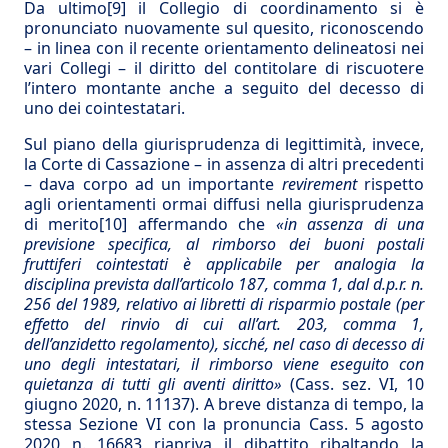
Da ultimo
[9]
il Collegio di coordinamento si è
pronunciato nuovamente sul quesito, riconoscendo
– in linea con il recente orientamento delineatosi nei
vari Collegi – il diritto del contitolare di riscuotere
l’intero montante anche a seguito del decesso di
uno dei cointestatari.
Sul piano della giurisprudenza di legittimità, invece,
la Corte di Cassazione – in assenza di altri precedenti
– dava corpo ad un importante
revirement
rispetto
agli orientamenti ormai diffusi nella giurisprudenza
di merito
[10]
affermando che
«in assenza di una
previsione specifica, al rimborso dei buoni postali
fruttiferi cointestati è applicabile per analogia la
disciplina prevista dall’articolo 187, comma 1, dal d.p.r. n.
256 del 1989, relativo ai libretti di risparmio postale (per
effetto del rinvio di cui all’art. 203, comma 1,
dell’anzidetto regolamento), sicché, nel caso di decesso di
uno degli intestatari, il rimborso viene eseguito con
quietanza di tutti gli aventi diritto»
(Cass. sez. VI, 10
giugno 2020, n. 11137). A breve distanza di tempo, la
stessa Sezione VI con la pronuncia Cass. 5 agosto
2020 n. 16683 riapriva il dibattito ribaltando la