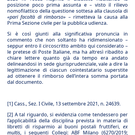
posizione poco prima assunta e – visto il rilievo
nomofilattico della questione sottesa alla clausola di
«pari facoltà di rimborso»
– rimetteva la causa alla
Prima Sezione civile per la pubblica udienza.
Si è così giunti alla significativa pronuncia in
commento che non soltanto ha ridimensionato –
seppur entro il circoscritto ambito qui considerato –
le pretese di Poste Italiane, ma ha altresì ribadito a
chiare lettere quanto già da tempo era andato
delineandosi in sede giurisprudenziale, vale a dire la
legittimazione di ciascun cointestatario superstite
ad ottenere il rimborso dell’intera somma portata
dal documento.
[1]
Cass., Sez. I Civile, 13 settembre 2021, n. 24639.
[2]
A tal riguardo, si evidenzia come tendessero per
l’applicabilità della disciplina prevista in materia di
libretti di risparmio ai buoni postali fruttiferi,
ex
multis
, i seguenti Collegi: ABF Milano (6270/2019;