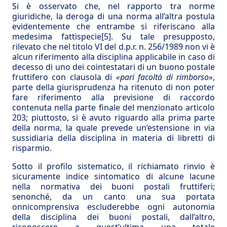
Si è osservato che, nel rapporto tra norme
giuridiche, la deroga di una norma all’altra postula
evidentemente che entrambe si riferiscano alla
medesima fattispecie
[5]
. Su tale presupposto,
rilevato che nel titolo VI del d.p.r. n. 256/1989 non vi è
alcun riferimento alla disciplina applicabile in caso di
decesso di uno dei cointestatari di un buono postale
fruttifero con clausola di
«pari facoltà di rimborso»
,
parte della giurisprudenza ha ritenuto di non poter
fare riferimento alla previsione di raccordo
contenuta nella parte finale del menzionato articolo
203; piuttosto, si è avuto riguardo alla prima parte
della norma, la quale prevede un’estensione in via
sussidiaria della disciplina in materia di libretti di
risparmio.
Sotto il profilo sistematico, il richiamato rinvio è
sicuramente indice sintomatico di alcune lacune
nella normativa dei buoni postali fruttiferi;
senonché, da un canto una sua portata
onnicomprensiva escluderebbe ogni autonomia
della disciplina dei buoni postali, dall’altro,