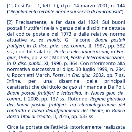
[1]
Così l’art. 1, lett. h), d.p.r. 14 marzo 2001, n. 144
(“
Regolamento recante norme sui servizi di bancoposta
”).
[2]
Precisamente, a far data dal 1924. Sui buoni
postali fruttiferi nella vigenza della disciplina dettata
dal codice postale del 1973 e dalle relative norme
attuative v.,
ex multis
, G. Falcone,
Buoni postali
fruttiferi
, in
D. disc. priv., sez. comm.
, II, 1987, pp. 382
ss.; nonché Calabrò,
Poste e telecomunicazioni
, in
Enc.
giur.
, 1985, pp. 2 ss.; Montel,
Poste e telecomunicazioni
,
in
D. disc. pubbl.
, XI, 1996, p. 364. Con riferimento alla
normativa successiva al d.lgs. 30 luglio 1999, n. 284,
v. Rocchietti March,
Poste
, in
Enc. giur.
, 2002, pp. 7 ss.
Infine, per una disamina delle principali
caratteristiche del titolo
de quo
si rimanda a De Poli,
Buoni postali fruttiferi e letteralità
, in
Nuova giur. civ.
comm.
, I, 2008, pp. 137 ss.; Rotondo,
Regime giuridico
dei buoni postali fruttiferi: tra eterointegrazione del
contratto e tutela dell’affidamento del cliente
, in
Banca
Borsa Titoli di credito
, II, 2016, pp. 633 ss.
Circa la portata dell’attività «storicamente realizzata