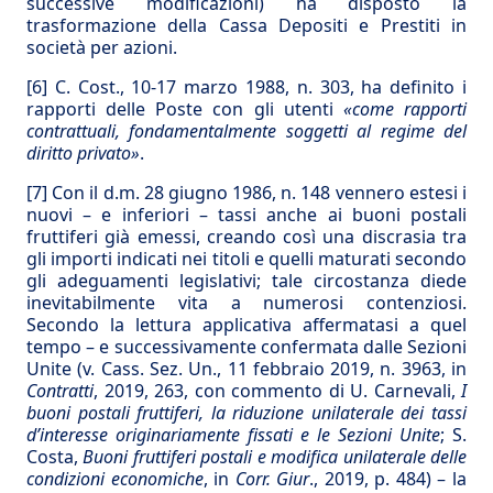
successive modificazioni) ha disposto la
trasformazione della Cassa Depositi e Prestiti in
società per azioni.
[6]
C. Cost., 10-17 marzo 1988, n. 303, ha definito i
rapporti delle Poste con gli utenti
«come rapporti
contrattuali, fondamentalmente soggetti al regime del
diritto privato»
.
[7]
Con il d.m. 28 giugno 1986, n. 148 vennero estesi i
nuovi – e inferiori – tassi anche ai buoni postali
fruttiferi già emessi, creando così una discrasia tra
gli importi indicati nei titoli e quelli maturati secondo
gli adeguamenti legislativi; tale circostanza diede
inevitabilmente vita a numerosi contenziosi.
Secondo la lettura applicativa affermatasi a quel
tempo – e successivamente confermata dalle Sezioni
Unite (v. Cass. Sez. Un., 11 febbraio 2019, n. 3963, in
Contratti
, 2019, 263, con commento di U. Carnevali,
I
buoni postali fruttiferi, la riduzione unilaterale dei
tassi
d’interesse originariamente fissati e le Sezioni Unite
; S.
Costa,
Buoni fruttiferi postali e modifica unilaterale delle
condizioni economiche
, in
Corr. Giur
., 2019, p. 484) – la