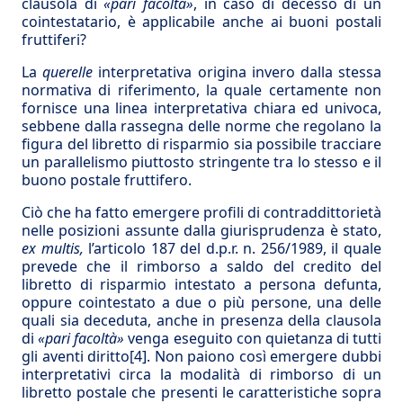
clausola di
«pari facoltà»
, in caso di decesso di un
cointestatario, è applicabile anche ai buoni postali
fruttiferi?
La
querelle
interpretativa origina invero dalla stessa
normativa di riferimento, la quale certamente non
fornisce una linea interpretativa chiara ed univoca,
sebbene dalla rassegna delle norme che regolano la
figura del libretto di risparmio sia possibile tracciare
un parallelismo piuttosto stringente tra lo stesso e il
buono postale fruttifero.
Ciò che ha fatto emergere profili di contraddittorietà
nelle posizioni assunte dalla giurisprudenza è stato,
ex multis,
l’articolo 187 del d.p.r. n. 256/1989, il quale
prevede che il rimborso a saldo del credito del
libretto di risparmio intestato a persona defunta,
oppure cointestato a due o più persone, una delle
quali sia deceduta, anche in presenza della clausola
di
«pari facoltà»
venga eseguito con quietanza di tutti
gli aventi diritto
[4]
. Non paiono così emergere dubbi
interpretativi circa la modalità di rimborso di un
libretto postale che presenti le caratteristiche sopra