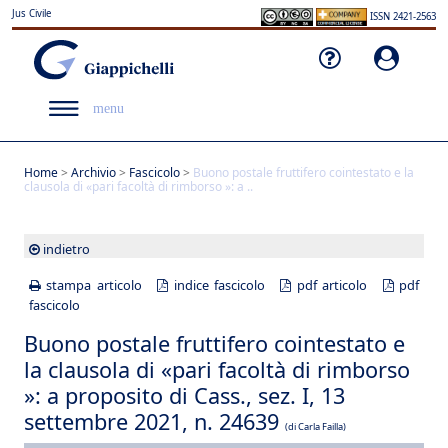
Jus Civile
ISSN 2421-2563
menu
Home
>
Archivio
>
Fascicolo
>
Buono postale fruttifero cointestato e la
clausola di «pari facoltà di rimborso »: a ..
indietro
stampa articolo
indice fascicolo
pdf articolo
pdf
fascicolo
Buono postale fruttifero cointestato e
la clausola di «pari facoltà di rimborso
»: a proposito di Cass., sez. I, 13
settembre 2021, n. 24639
(di Carla Failla)