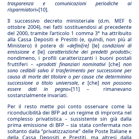
trasparenza e comunicazioni periodiche ai
risparmiatori»
[10]
.
Il successivo decreto ministeriale (d.m. MEF 6
ottobre 2004), nei fatti sostituendosi al precedente
del 2000, tramite l’articolo 1 comma 3° ha attribuito
alla Cassa Depositi e Prestiti (e, quindi, non più al
Ministero) il potere di
«defini[re]
[le]
condizioni di
emissione e
[le]
caratteristiche dei predetti prodotti»
;
nondimeno, i profili caratterizzanti i buoni postali
fruttiferi –
«prodotti finanziari nominativi
[che]
non
sono cedibili salvo il trasferimento per successione per
causa di morte del titolare o per cause che determinino
successione a titolo universale, e
[che]
non possono
essere dati in pegno»
[11]
– rimanevano
sostanzialmente invariati.
Per il resto mette poi conto osservare come la
riconducibilità dei BFP ad un regime di impronta nel
complesso privatistica – sussistente sin già dalla
prima emissione di BFP – sia stata confermata non
soltanto dalla “privatizzazione” delle Poste Italiane e
della Cassa Depositi e Prestiti, ma altresì dalla