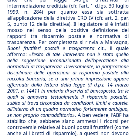
intermediazione creditizia (cfr. l’art. 1 d.lgs. 30 luglio
1999, n. 284) per quanto essa sia sottratta
all’applicazione della direttiva CRD IV (cfr. art. 2, par.
5, punto 12 della direttiva). Il legislatore si è infatti
mosso nel senso della positiva definizione dei
rapporti tra risparmio postale e normativa di
trasparenza. Per completezza si rinvia a Malvagna,
Buoni fruttiferi postali e trasparenza
cit., il quale
afferma:
«l’esito di tale intervento non è stato quello
della soggezione incondizionata dell’operazione alla
normativa di trasparenza. Diversamente, la parificazione
disciplinare delle operazioni di risparmio postale alla
raccolta bancaria, se a una prima impressione appare
affermata dalla lettera della legge (il d.p.r. 14 marzo
2001, n. 14411 in materia di servizi di bancoposta, tra le
quali si annovera testualmente il risparmio postale),
subito si trova circondata da condizioni, limiti e cautele,
all’interno di un quadro normativo fortemente ambiguo,
se non proprio contraddittorio»
. A ben vedere, l’ABF ha
stabilito che, sebbene siano ammessi i ricorsi per
controversie relative ai buoni postali fruttiferi (come
anche ai libretti di risparmio), a questi non devono