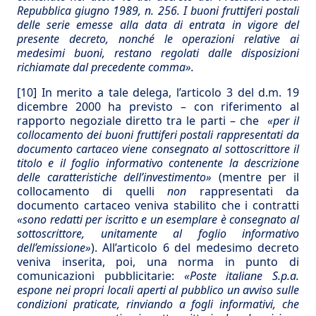
Repubblica giugno 1989, n. 256. I buoni fruttiferi postali
delle serie emesse alla data di entrata in vigore del
presente decreto, nonché le operazioni relative ai
medesimi buoni, restano regolati dalle disposizioni
richiamate dal precedente comma».
[10]
In merito a tale delega, l’articolo 3 del d.m. 19
dicembre 2000 ha previsto – con riferimento al
rapporto negoziale diretto tra le parti – che
«per il
collocamento dei buoni fruttiferi postali rappresentati da
documento cartaceo viene consegnato al sottoscrittore il
titolo e il foglio informativo contenente la descrizione
delle caratteristiche dell’investimento»
(mentre per il
collocamento di quelli
non
rappresentati da
documento cartaceo veniva stabilito che i contratti
«sono redatti per iscritto e un esemplare è consegnato al
sottoscrittore, unitamente al foglio informativo
dell’emissione»
). All’articolo 6 del medesimo decreto
veniva inserita, poi, una norma in punto di
comunicazioni pubblicitarie:
«Poste italiane S.p.a.
espone nei propri locali aperti al pubblico un avviso sulle
condizioni praticate, rinviando a fogli informativi, che