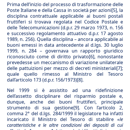
Prima dell’inizio del processo di trasformazione delle
Poste Italiane e della Cassa in società per azioni
[5]
, la
disciplina contrattuale applicabile ai buoni postali
fruttiferi si trovava regolata nel Codice Postale e
delle Telecomunicazioni (d.p.r. 29 marzo 1973, n. 156
e successivo regolamento attuativo d.p.r. 17 agosto
1989, n. 256). Quella disciplina – ancora applicabile ai
buoni emessi in data antecedente al d.lgs. 30 luglio
1999, n. 284 – governava un rapporto giuridico
riconosciuto come di diritto privato
[6]
, nonostante
prevedesse un meccanismo di variazione unilaterale
delle pattuizioni per mezzo di decreti ministeriali
[7]
;
quale quello rimesso al Ministro del Tesoro
dall’articolo 173 (d.p.r. 156/1973)
[8]
.
Nel 1999 si è assistito ad una ridefinizione
dell’assetto disciplinare del risparmio postale e,
dunque, anche dei buoni fruttiferi, principale
strumento di sua gestione
[9]
. Con l’articolo 2,
comma 2° del d.lgs. 284/1999 il legislatore ha infatti
incaricato il Ministro del Tesoro di stabilire
«le
caratteristiche e le altre condizioni dei depositi di cui