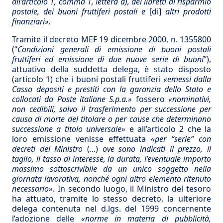
all’articolo 1, comma 1, lettera a), dei libretti di risparmio
postale, dei buoni fruttiferi postali e
[di]
altri prodotti
finanziari».
Tramite il decreto MEF 19 dicembre 2000, n. 1355800
(“
Condizioni generali di emissione di buoni postali
fruttiferi ed emissione di due nuove serie di buoni
”),
attuativo della suddetta delega, è stato disposto
(articolo 1) che i buoni postali fruttiferi
«emessi dalla
Cassa depositi e prestiti con la garanzia dello Stato e
collocati da Poste italiane S.p.a.»
fossero
«nominativi,
non cedibili, salvo il trasferimento per successione per
causa di morte del titolare o per cause che determinano
successione a titolo universale»
e all’articolo 2 che la
loro emissione venisse effettuata
«per “serie” con
decreti del Ministro
(...)
ove sono indicati il prezzo, il
taglio, il tasso di interesse, la durata, l’eventuale importo
massimo sottoscrivibile da un unico soggetto nella
giornata lavorativa, nonché ogni altro elemento ritenuto
necessario»
. In secondo luogo, il Ministro del tesoro
ha attuato, tramite lo stesso decreto, la ulteriore
delega contenuta nel d.lgs. del 1999 concernente
l’adozione delle
«norme in materia di pubblicità,