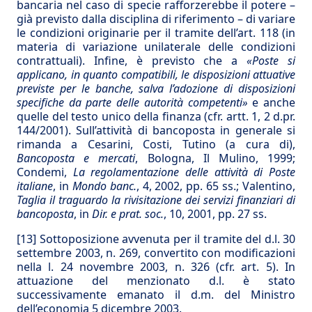
bancaria nel caso di specie rafforzerebbe il potere –
già previsto dalla disciplina di riferimento – di variare
le condizioni originarie per il tramite dell’art. 118 (in
materia di variazione unilaterale delle condizioni
contrattuali). Infine, è previsto che a
«Poste si
applicano, in quanto compatibili, le disposizioni attuative
previste per le banche, salva l’adozione di disposizioni
specifiche da parte delle autorità competenti»
e anche
quelle del testo unico della finanza (cfr. artt. 1, 2 d.pr.
144/2001). Sull’attività di bancoposta in generale si
rimanda a Cesarini, Costi, Tutino (a cura di),
Bancoposta e mercati
, Bologna, Il Mulino, 1999;
Condemi,
La regolamentazione delle attività di Poste
italiane
, in
Mondo banc.
, 4, 2002, pp. 65 ss.; Valentino,
Taglia il traguardo la rivisitazione dei servizi finanziari di
bancoposta
, in
Dir. e prat. soc.
, 10, 2001, pp. 27 ss.
[13]
Sottoposizione avvenuta per il tramite del d.l. 30
settembre 2003, n. 269, convertito con modificazioni
nella l. 24 novembre 2003, n. 326 (cfr. art. 5). In
attuazione del menzionato d.l. è stato
successivamente emanato il d.m. del Ministro
dell’economia 5 dicembre 2003.