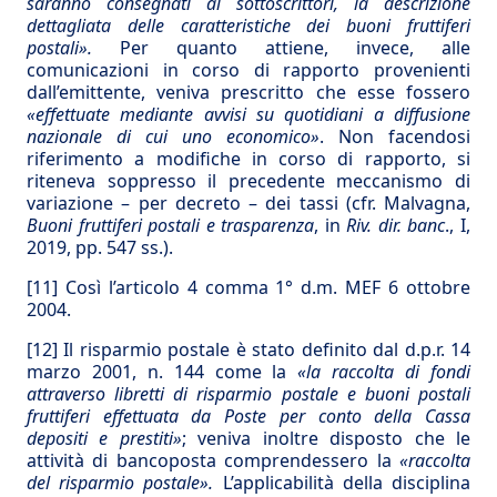
saranno consegnati ai sottoscrittori, la descrizione
dettagliata delle caratteristiche dei buoni fruttiferi
postali».
Per quanto attiene, invece, alle
comunicazioni in corso di rapporto provenienti
dall’emittente, veniva prescritto che esse fossero
«effettuate mediante avvisi su quotidiani a diffusione
nazionale di cui uno economico»
. Non facendosi
riferimento a modifiche in corso di rapporto, si
riteneva soppresso il precedente meccanismo di
variazione – per decreto – dei tassi (cfr. Malvagna,
Buoni fruttiferi postali e trasparenza
, in
Riv. dir. banc
., I,
2019, pp. 547 ss.).
[11]
Così l’articolo 4 comma 1° d.m. MEF 6 ottobre
2004.
[12]
Il risparmio postale è stato definito dal d.p.r. 14
marzo 2001, n. 144 come la
«la raccolta di fondi
attraverso libretti di risparmio postale e buoni postali
fruttiferi effettuata da Poste per conto della Cassa
depositi e prestiti»
; veniva inoltre disposto che le
attività di bancoposta comprendessero la
«raccolta
del risparmio postale».
L’applicabilità della disciplina