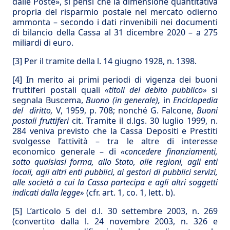
dalle Poste», si pensi che la dimensione quantitativa
propria del risparmio postale nel mercato odierno
ammonta – secondo i dati rinvenibili nei documenti
di bilancio della Cassa al 31 dicembre 2020 – a 275
miliardi di euro.
[3]
Per il tramite della l. 14 giugno 1928, n. 1398.
[4]
In merito ai primi periodi di vigenza dei buoni
fruttiferi postali quali
«titoli del debito pubblico»
si
segnala Buscema,
Buono (in generale),
in
Enciclopedia
del diritto,
V, 1959, p. 708; nonché G. Falcone,
Buoni
postali fruttiferi
cit. Tramite il d.lgs. 30 luglio 1999, n.
284 veniva previsto che la Cassa Depositi e Prestiti
svolgesse l’attività – tra le altre di interesse
economico generale – di
«concedere finanziamenti,
sotto qualsiasi forma, allo Stato, alle regioni, agli enti
locali, agli altri enti pubblici, ai gestori di pubblici servizi,
alle società a cui la Cassa partecipa e agli altri soggetti
indicati dalla legge»
(cfr. art. 1, co. 1, lett. b).
[5]
L’articolo 5 del d.l. 30 settembre 2003, n. 269
(convertito dalla l. 24 novembre 2003, n. 326 e