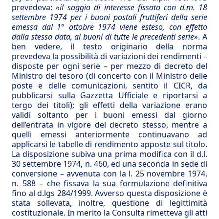
prevedeva:
«il saggio di interesse fissato con d.m. 18
settembre 1974 per i buoni postali fruttiferi della serie
emessa dal 1° ottobre 1974 viene esteso, con effetto
dalla stessa data, ai buoni di tutte le precedenti serie»
. A
ben vedere, il testo originario della norma
prevedeva la possibilità di variazioni dei rendimenti –
disposte per ogni serie – per mezzo di decreto del
Ministro del tesoro (di concerto con il Ministro delle
poste e delle comunicazioni, sentito il CICR, da
pubblicarsi sulla Gazzetta Ufficiale e riportarsi a
tergo dei titoli); gli effetti della variazione erano
validi soltanto per i buoni emessi dal giorno
dell’entrata in vigore del decreto stesso, mentre a
quelli emessi anteriormente continuavano ad
applicarsi le tabelle di rendimento apposte sul titolo.
La disposizione subiva una prima modifica con il d.l.
30 settembre 1974, n. 460, ed una seconda in sede di
conversione – avvenuta con la l. 25 novembre 1974,
n. 588 – che fissava la sua formulazione definitiva
fino al d.lgs 284/1999. Avverso questa disposizione è
stata sollevata, inoltre, questione di legittimità
costituzionale. In merito la Consulta rimetteva gli atti