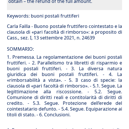
obtain – the refund of the full amount.
Keywords:
buoni postali fruttiferi
Carla Failla - Buono postale fruttifero cointestato e la
clausola di «pari facoltà di rimborso»: a proposito di
Cass., sez. I, 13 settembre 2021, n. 24639
SOMMARIO:
1. Premessa. La regolamentazione dei buoni postali
fruttiferi.
-
2. Parallelismo tra libretti di risparmio e
buoni postali fruttiferi.
-
3. La diversa natura
giuridica dei buoni postali fruttiferi.
-
4. La
«rimborsabilità a vista».
-
5. Il caso di specie: la
clausola di «pari facoltà di rimborso».
-
5.1. Segue. La
legittimazione alla riscossione.
-
5.2. Segue.
Comunione di diritti reali e contitolarità di diritti di
credito.
-
5.3. Segue. Protezione dell’erede del
cointestatario defunto.
-
5.4. Segue. Equiparazione ai
titoli di stato.
-
6. Conclusioni.