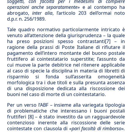
soggetti, con facoltà per i medesimi di compiere
operazioni anche separatamente»
e al contempo ha
abrogato,
inter alia
, l’articolo 203 dell’ormai noto
d.p.r. n. 256/1989.
Tale quadro normativo particolarmente intricato è
venuto all’attenzione della giurisprudenza – la quale
ha preso posizioni spesso contrastanti
[7]
– in
ragione della prassi di Poste Italiane di rifiutare il
pagamento dell’intero montante del buono postale
fruttifero al cointestatario superstite; l’assunto da
cui muove la parte debitrice nel ritenere applicabile
al caso di specie la disciplina in materia di libretti di
risparmio si fonda sull’asserita omogeneità
morfologica tra i due titoli e sulla presunta assenza
di una disposizione dedicata alla riscossione dei
buoni nel caso di morte di un cointestatario.
Per un verso l’ABF – insieme alla variegata tipologia
di problematiche che interessano i buoni postali
fruttiferi
[8]
– è stato investito da un ragguardevole
contenzioso inerente alla riscossione delle serie
cointestate con clausola di
«pari facoltà di rimborso».