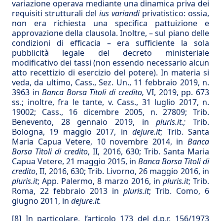
variazione operava mediante una dinamica priva dei
requisiti strutturali del
ius variandi
privatistico: ossia,
non era richiesta una specifica pattuizione e
approvazione della clausola. Inoltre, – sul piano delle
condizioni di efficacia – era sufficiente la sola
pubblicità legale del decreto ministeriale
modificativo dei tassi (non essendo necessario alcun
atto recettizio di esercizio del potere). In materia si
veda, da ultimo, Cass., Sez. Un., 11 febbraio 2019, n.
3963 in
Banca Borsa Titoli di credito,
VI, 2019, pp. 673
ss.; inoltre, fra le tante, v. Cass., 31 luglio 2017, n.
19002; Cass., 16 dicembre 2005, n. 27809; Trib.
Benevento, 28 gennaio 2019, in
pluris.it.;
Trib.
Bologna, 19 maggio 2017, in
dejure.it
; Trib. Santa
Maria Capua Vetere, 10 novembre 2014, in
Banca
Borsa Titoli di credito
, II, 2016, 630; Trib. Santa Maria
Capua Vetere, 21 maggio 2015, in
Banca Borsa Titoli di
credito
, II, 2016, 630; Trib. Livorno, 26 maggio 2016, in
pluris.it
; App. Palermo, 8 marzo 2016, in
pluris.it
; Trib.
Roma, 22 febbraio 2013 in
pluris.it
; Trib. Como, 6
giugno 2011, in
dejure.it.
[8]
In particolare, l’articolo 173 del d.p.r. 156/1973