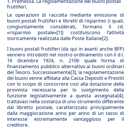
1. Premessa. La regolamentazione dei buoni postali
fruttiferi.
Le operazioni di raccolta mediante emissione di
buoni postali fruttiferi e libretti di risparmio (i quali,
congiuntamente considerati, formano il cd.
«risparmio postale»
[1]
) costituiscono l’attività
storicamente realizzata dalle Poste Italiane
[2]
.
I buoni postali fruttiferi (da qui in avanti anche BFP)
vennero introdotti nel nostro ordinamento con il d.l.
16 dicembre 1924, n. 2106 quale forma di
finanziamento pubblico alternativo ai buoni ordinari
del Tesoro. Successivamente
[3]
, la regolamentazione
dei buoni venne affidata alla Cassa Depositi e Prestiti
con lo scopo di concorrere così alla dotazione della
provvista necessaria per lo svolgimento della
funzione legislativamente a questa assegnata
[4]
;
trattavasi nella sostanza di uno strumento differente
dal libretto postale, caratterizzato principalmente
dalla maggiorazione anno per anno di un tasso di
interesse estremamente vantaggioso per il
creditore.