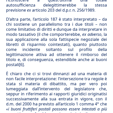
riconoscere a quest’ultima una totale
autosufficienza delegittimerebbe la stessa
previsione
ex
articolo 203 del d.p.r. n. 256/1989.
D’altra parte, l’articolo 187 è stato interpretato – da
chi sostiene un parallelismo tra i due titoli – non
come limitativo di diritti e dunque da interpretare in
modo tassativo (il che comporterebbe,
ex adverso
, la
sua applicazione alla sola fattispecie negoziale dei
libretti di risparmio cointestati), quanto piuttosto
come incidente soltanto sul profilo della
legittimazione attiva ad ottenere il rimborso del
titolo e, di conseguenza, estendibile anche ai buoni
postali
[6]
.
È chiaro che ci si trovi dinnanzi ad una materia di
non facile interpretazione: l’intersezione tra regole è
stata sì materia di dibattito, ma per vero poi
lumeggiata dall’intervento del legislatore che,
seppur in riferimento ai rapporti giuridici originatisi
successivamente alla sua entrata in vigore, con il
d.m. del 2000 ha previsto all’articolo 1 comma 4° che
«i buoni fruttiferi postali possono essere intestati a più