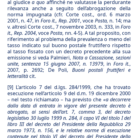
al giudice
a quo
affinché ne valutasse la perdurante
rilevanza anche a seguito dell’abrogazione della
norma impugnata (cfr. Corte cost., ord. 6 marzo
2001, n. 47, in
Foro it.,
Rep. 2001
, voce
Posta,
n. 14; ma
v. altresì Corte cost., 7 novembre 2003, n. 333, in
Foro
it.,
Rep. 2004
, voce
Posta
, nn. 4-5). A tal proposito, con
riferimento al problema della prevalenza o meno del
tasso indicato sul buono postale fruttifero rispetto
al tasso fissato con un decreto precedente alla sua
emissione si veda Palmieri,
Nota a Cassazione, sezioni
unite, sentenza 15 giugno 2007, n. 13979
, in
Foro it.
,
2007, p. 2692; De Poli,
Buoni postali fruttiferi e
letteralità
cit.
[9]
L’articolo 7 del d.lgs. 284/1999, che ha trovato
esecuzione nell’articolo 9 del d.m. 19 dicembre 2000
– nel testo richiamato – ha previsto che
«a decorrere
dalla data di entrata in vigore del presente decreto è
abrogato, ai sensi dell’art. 7, comma 3, del decreto
legislativo 30 luglio 1999 n. 284, il capo VI del titolo I del
libro III del decreto del Presidente della Repubblica 29
marzo 1973, n. 156, e le relative norme di esecuzione
contenute nel titolo VI del decreto del Presidente della