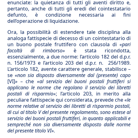
enunciate: la quietanza di tutti gli aventi diritto e,
pertanto, anche di tutti gli eredi del cointestatario
defunto, è condizione necessaria ai fini
dell’operazione di liquidazione.
Ora, la possibilità di estendere tale disciplina alla
analoga fattispecie di decesso di un cointestatario di
un buono postale fruttifero con clausola di
«pari
facoltà di rimborso»
è stata ricondotta,
essenzialmente, a due norme: l’articolo 182 del d.p.r.
n. 156/1973 e l’articolo 203 del d.p.r. n. 256/1989.
L’articolo 182, avente carattere generale, stabilisce –
se
«non sia disposto diversamente dal (presente) capo
[VI]
»
– che
«al servizio dei buoni postali fruttiferi si
applicano le norme che regolano il servizio dei libretti
postali di risparmio»
; l’articolo 203, in merito alla
peculiare fattispecie qui considerata, prevede che
«le
norme relative al servizio dei libretti di risparmio postali,
di cui al titolo V del presente regolamento, sono estese al
servizio dei buoni postali fruttiferi, in quanto applicabili e
sempreché non sia diversamente disposto dalle norme
del presente titolo VI».