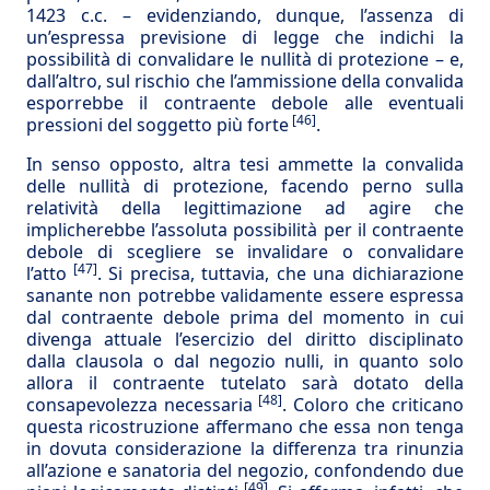
1423 c.c. – evidenziando, dunque, l’assenza di
un’espressa previsione di legge che indichi la
possibilità di convalidare le nullità di protezione – e,
dall’altro, sul rischio che l’ammissione della convalida
esporrebbe il contraente debole alle eventuali
[46]
pressioni del soggetto più forte
.
In senso opposto, altra tesi ammette la convalida
delle nullità di protezione, facendo perno sulla
relatività della legittimazione ad agire che
implicherebbe l’assoluta possibilità per il contraente
debole di scegliere se invalidare o convalidare
[47]
l’atto
. Si precisa, tuttavia, che una dichiarazione
sanante non potrebbe validamente essere espressa
dal contraente debole prima del momento in cui
divenga attuale l’esercizio del diritto disciplinato
dalla clausola o dal negozio nulli, in quanto solo
allora il contraente tutelato sarà dotato della
[48]
consapevolezza necessaria
. Coloro che criticano
questa ricostruzione affermano che essa non tenga
in dovuta considerazione la differenza tra rinunzia
all’azione e sanatoria del negozio, confondendo due
[49]