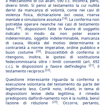
Il meccanismo di cui all’art. 590 c.c. incontra, però,
diversi limiti. Si pensi al testamento la cui nullità
derivi da mancanza di volontà, come nei casi di
violenza fisica, dichiarazione
ioci causa
, riserva
[18]
mentale e simulazione assoluta
. La conferma non
potrebbe operare neanche nei casi di testamento
[19]
falso
, disposizioni fatte in favore di soggetto
indicato in modo da non poter essere
indeterminato, oggetto indeterminabile, mancanza
di causa, illiceità del motivo determinante e
contrarietà a norme imperative, ordine pubblico e
[20]
buon costume
. Insuscettibili di conferma si
ritengono, inoltre, le ipotesi di sostituzione
fedecommissaria oltre i limiti consentiti (art. 692
[21]
c.c.), le disposizioni a favore dell’indegno
, il
[22]
testamento reciproco
.
Questione interessante riguarda la conferma o
esecuzione volontaria del testamento da parte del
legittimario leso. Com’è noto, infatti, in tema di
disposizioni lesive della legittima, il rimedio
predisposto dall’ordi-namento non è la nullità, bensì
[23]
l’azione di riduzione
. Occorre, pertanto,