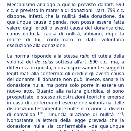
Meccanismo analogo a quello previsto dall’art. 590
c.c. è previsto in materia di donazioni. L’art. 799 c.c.
dispone, infatti, che la nullità della donazione, da
qualunque causa dipenda, non possa essere fatta
valere dagli eredi o aventi causa del donante che,
conoscendo la causa di nullità, abbiano, dopo la
morte di lui, confermato o dato volontaria
esecuzione alla donazione.
La norma risponde alla stessa
ratio
di tutela della
volontà del
de cuius
sottesa all’art. 590 c.c., ma, a
differenza di questa, indica espressamente i soggetti
legittimati alla conferma: gli eredi e gli aventi causa
del donante. Il donante non può, invece, sanare la
donazione nulla, ma potrà solo porre in essere un
nuovo atto. Quanto alla natura giuridica, si sono
prospettate le stesse ricostruzioni teoriche emerse
in caso di conferma ed esecuzione volontaria delle
disposizioni testamentarie nulle: eccezione al divieto
[28]
[29]
di convalida
; rinuncia all’azione di nullità
.
Nonostante la lettera della legge preveda che la
donazione nulla sia confermabile «da qualunque