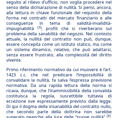
seguito al rilievo d’ufficio, non voglia procedere nel
senso della dichiarazione di nullità. Si pensi, ancora,
alla lettura in chiave funzionale del requisito della
forma nei contratti del mercato finanziario e alle
conseguenze in tema di validità-invalidità-
[3]
impugnabilità
; profili che si riverberano sul
problema della sanabilità del negozio. Nel contesto
attuale, la nullità del contratto non può, dunque,
essere concepita come un istituto statico, ma come
un sistema dinamico, relativo, che può adattarsi,
senza essere frustrato, alla complessità del diritto
vivente.
Primo riferimento normativo da cui muovere è l’art.
1423 c.c. che nel predicare l’impossibilità di
convalidare la nullità, fa salva l’espressa previsione
normativa. Da una rapida lettura della norma si
ricava, dunque, che l’inammissibilità della convalida
costituisca la regola, suscettibile tuttavia di
eccezione ove espressamente previsto dalla legge.
Di qui il dogma della insanabilità del contratto nullo,
che secondo parte della dottrina non sarebbe
[4]
superato neanche alla luce delle “nuove nullità”
.