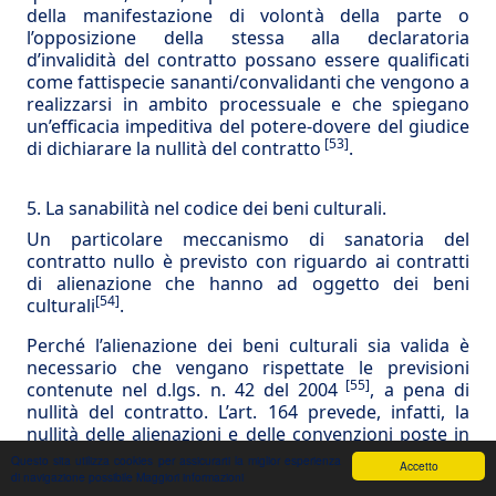
della manifestazione di volontà della parte o
l’opposizione della stessa alla declaratoria
d’invalidità del contratto possano essere qualificati
come fattispecie sananti/convalidanti che vengono a
realizzarsi in ambito processuale e che spiegano
un’efficacia impeditiva del potere-dovere del giudice
[53]
di dichiarare la nullità del contratto
.
5. La sanabilità nel codice dei beni culturali.
Un particolare meccanismo di sanatoria del
contratto nullo è previsto con riguardo ai contratti
di alienazione che hanno ad oggetto dei beni
[54]
culturali
.
Perché l’alienazione dei beni culturali sia valida è
necessario che vengano rispettate le previsioni
[55]
contenute nel d.lgs. n. 42 del 2004
, a pena di
nullità del contratto. L’art. 164 prevede, infatti, la
nullità delle alienazioni e delle convenzioni poste in
essere in contrasto con quanto prescritto dal c.b.c.:
Questo sita utilizza cookies per assicurarti la miglior esperienza
Accetto
l’autorizzazione preventiva alla commercializzazione
di navigazione possibile
Maggiori informazioni