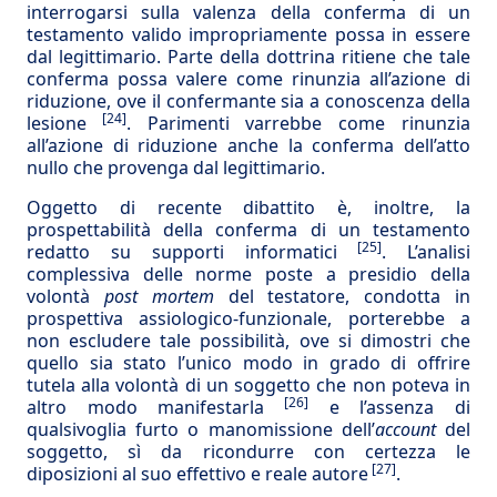
interrogarsi sulla valenza della conferma di un
testamento valido impropriamente possa in essere
dal legittimario. Parte della dottrina ritiene che tale
conferma possa valere come rinunzia all’azione di
riduzione, ove il confermante sia a conoscenza della
[24]
lesione
. Parimenti varrebbe come rinunzia
all’azione di riduzione anche la conferma dell’atto
nullo che provenga dal legittimario.
Oggetto di recente dibattito è, inoltre, la
prospettabilità della conferma di un testamento
[25]
redatto su supporti informatici
. L’analisi
complessiva delle norme poste a presidio della
volontà
post mortem
del testatore, condotta in
prospettiva assiologico-funzionale, porterebbe a
non escludere tale possibilità, ove si dimostri che
quello sia stato l’unico modo in grado di offrire
tutela alla volontà di un soggetto che non poteva in
[26]
altro modo manifestarla
e l’assenza di
qualsivoglia furto o manomissione dell’
account
del
soggetto, sì da ricondurre con certezza le
[27]
diposizioni al suo effettivo e reale autore
.