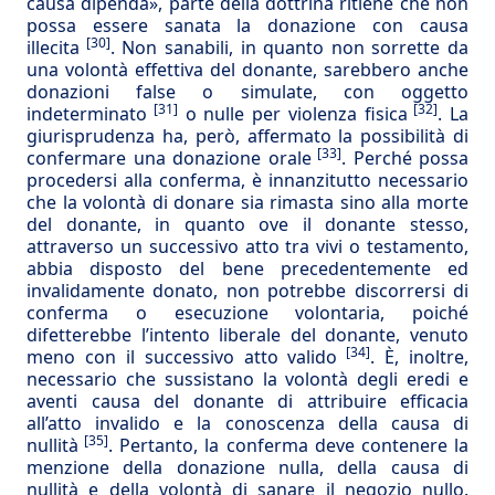
causa dipenda», parte della dottrina ritiene che non
possa essere sanata la donazione con causa
[30]
illecita
. Non sanabili, in quanto non sorrette da
una volontà effettiva del donante, sarebbero anche
donazioni false o simulate, con oggetto
[31]
[32]
indeterminato
o nulle per violenza fisica
. La
giurisprudenza ha, però, affermato la possibilità di
[33]
confermare una donazione orale
. Perché possa
procedersi alla conferma, è innanzitutto necessario
che la volontà di donare sia rimasta sino alla morte
del donante, in quanto ove il donante stesso,
attraverso un successivo atto tra vivi o testamento,
abbia disposto del bene precedentemente ed
invalidamente donato, non potrebbe discorrersi di
conferma o esecuzione volontaria, poiché
difetterebbe l’intento liberale del donante, venuto
[34]
meno con il successivo atto valido
. È, inoltre,
necessario che sussistano la volontà degli eredi e
aventi causa del donante di attribuire efficacia
all’atto invalido e la conoscenza della causa di
[35]
nullità
. Pertanto, la conferma deve contenere la
menzione della donazione nulla, della causa di
nullità e della volontà di sanare il negozio nullo.