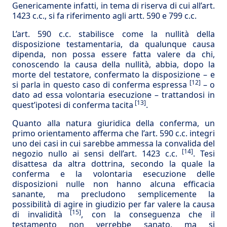
Genericamente infatti, in tema di riserva di cui all’art.
1423 c.c., si fa riferimento agli artt. 590 e 799 c.c.
L’art. 590 c.c. stabilisce come la nullità della
disposizione testamentaria, da qualunque causa
dipenda, non possa essere fatta valere da chi,
conoscendo la causa della nullità, abbia, dopo la
morte del testatore, confermato la disposizione – e
[12]
si parla in questo caso di conferma espressa
– o
dato ad essa volontaria esecuzione – trattandosi in
[13]
quest’ipotesi di conferma tacita
.
Quanto alla natura giuridica della conferma, un
primo orientamento afferma che l’art. 590 c.c. integri
uno dei casi in cui sarebbe ammessa la convalida del
[14]
negozio nullo ai sensi dell’art. 1423 c.c.
. Tesi
disattesa da altra dottrina, secondo la quale la
conferma e la volontaria esecuzione delle
disposizioni nulle non hanno alcuna efficacia
sanante, ma precludono semplicemente la
possibilità di agire in giudizio per far valere la causa
[15]
di invalidità
, con la conseguenza che il
testamento non verrebbe sanato, ma si