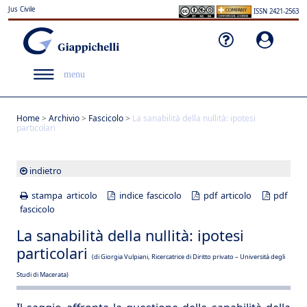
Jus Civile
ISSN 2421-2563
menu
Home
>
Archivio
>
Fascicolo
>
La sanabilità della nullità: ipotesi
particolari
indietro
stampa articolo
indice fascicolo
pdf articolo
pdf
fascicolo
La sanabilità della nullità: ipotesi
particolari
(di Giorgia Vulpiani, Ricercatrice di Diritto privato – Università degli
Studi di Macerata)