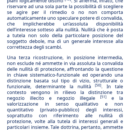
piani logicamente distinti
. Si afferma, infatti, che
riservare ad una sola parte la possibilità di scegliere
se agire per il rimedio o no non comporta
automaticamente uno speculare potere di convalida,
che implicherebbe un’assoluta disponibilità
dell’interesse sotteso alla nullità. Nullità che è posta
a tutela non solo della particolare posizione del
soggetto debole, ma di un generale interesse alla
correttezza degli scambi.
Una terza ricostruzione, in posizione intermedia,
non esclude né ammette in via assoluta la convalida
delle nullità di protezione, affrontando la questione
in chiave sistematico-funzionale ed operando una
distinzione basata sul tipo di vizio, strutturale o
[50]
funzionale, determinante la nullità
. In tale
contesto vengono in rilievo la distinzione tra
[51]
negozio illecito e negozio illegale
e la
valorizzazione in senso qualitativo e non
quantitativo (privato-pubblico) degli interessi,
soprattutto con riferimento alle nullità di
protezione, volte alla tutela di interessi generali e
particolari insieme. Tale dottrina, pertanto, ammette