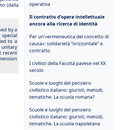
operativa
to (dalla
Il contratto d'opera intellettuale
ancora alla ricerca di identità
sed by a
 special
Per un'«ermeneutica del concetto di
led to a
causa»: solidarietà “orizzontale” e
 unitary
contratto
t recent
imension
I civilisti della Facoltà pavese nel XX
secolo
Scuole e luoghi del pensiero
civilistico italiano: giuristi, metodi,
tematiche. La scuola romana?
Scuole e luoghi del pensiero
civilistico italiano: giuristi, metodi,
tematiche. La scuola napoletana