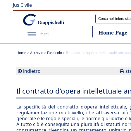
Jus Civile
Home Page
menu
Home
>
Archivio
>
Fascicolo
>
Il contratto d'opera intellettuale ancora a
indietro
st
Il contratto d'opera intellettuale an
La specificità del contratto d’opera intellettuale
regolamentazione multilivello, che attraversa più “co
generale e le regole speciali, le norme giuridiche e le
A tutto ciò è conseguita una pluralità di statuti nor
consumatore rivendica un trattamento unitario pe