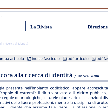
La Rivista
Direzione
lla ricerca di identità
ampa articolo
indice fascicolo
pdf articolo
pdf fa
cora alla ricerca di identità
(di Dianora Poletti)
, già presente nell’impianto codicistico, appare accresciu
ppie di estremi”: il diritto privato e il diritto pubblico, i
 regole deontologiche, le tutele giudiziarie e le sanzioni disc
mativi delle libere professioni, mentre la disciplina di prote
r il cliente che assume tale veste. La riflessione in a