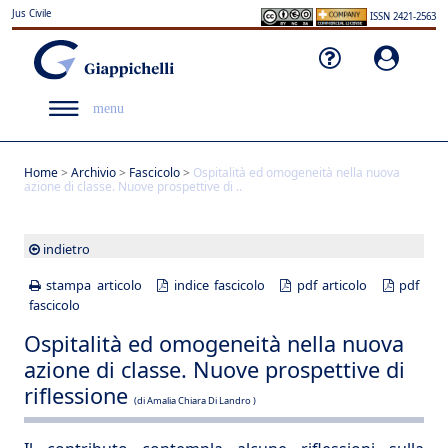
Jus Civile
ISSN 2421-2563
menu
Home
>
Archivio
>
Fascicolo
>
Ospitalità ed omogeneità nella nuova
azione di classe. Nuove prospettive di ..
indietro
stampa articolo
indice fascicolo
pdf articolo
pdf
fascicolo
Ospitalità ed omogeneità nella nuova
azione di classe. Nuove prospettive di
riflessione
(di Amalia Chiara Di Landro )