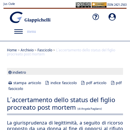
Jus Civile
ISSN 2421-2563
menu
Home
>
Archivio
>
Fascicolo
>
L´accertamento dello status del figlio
procreato post mortem
indietro
stampa articolo
indice fascicolo
pdf articolo
pdf
fascicolo
L´accertamento dello status del figlio
procreato post mortem
(di Angela Pagliaro)
La giurisprudenza di legittimità, a seguito di ricorso
proposto da una donna al fine di opporsi al rifiuto