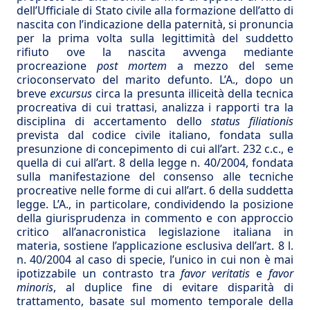
dell’Ufficiale di Stato civile alla formazione dell’atto di
nascita con l’indicazione della paternità, si pronuncia
per la prima volta sulla legittimità del suddetto
rifiuto ove la nascita avvenga mediante
procreazione
post mortem
a mezzo del seme
crioconservato del marito defunto. L’A., dopo un
breve
excursus
circa la presunta illiceità della tecnica
procreativa di cui trattasi, analizza i rapporti tra la
disciplina di accertamento dello
status filiationis
prevista dal codice civile italiano, fondata sulla
presunzione di concepimento di cui all’art. 232 c.c., e
quella di cui all’art. 8 della legge n. 40/2004, fondata
sulla manifestazione del consenso alle tecniche
procreative nelle forme di cui all’art. 6 della suddetta
legge. L’A., in particolare, condividendo la posizione
della giurisprudenza in commento e con approccio
critico all’anacronistica legislazione italiana in
materia, sostiene l’applicazione esclusiva dell’art. 8 l.
n. 40/2004 al caso di specie, l’unico in cui non è mai
ipotizzabile un contrasto tra
favor veritatis
e
favor
minoris
, al duplice fine di evitare disparità di
trattamento, basate sul momento temporale della